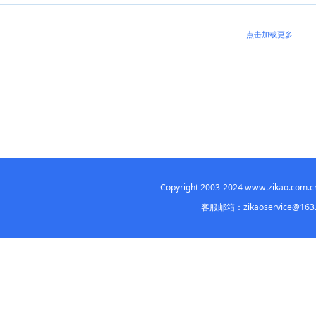
2021年4月四川省高等教育自学考试通告（一）
2020年10月四川省高等教育自学考试通告（一）
四川省2020年高等教育自学考试应用型专业的主考学校自学考
关于部分自考课程试卷题型结构调整的通知
点