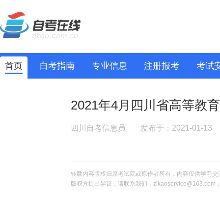
首页
自考指南
专业信息
注册报考
考试
2021年4月四川省高等教
四川自考信息员
发布于：2021-01-13
转载内容版权归原考试院或原作者所有，内容仅供学习交
版权方提出异议，请联系我们：zikaoservice@163.c