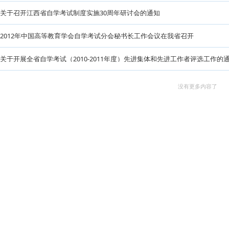
自学考试问与答（一）
江西自学考试制度实施30周年 千万余人次参加考试
关于召开江西省自学考试制度实施30周年研讨会的通知
2012年中国高等教育学会自学考试分会秘书长工作会议在我省
关于开展全省自学考试（2010-2011年度）先进集体和先进工
没