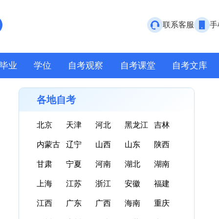
联系客服
手
毕业
学位
自考观察
自考课堂
自考文库
各地自考
北京
天津
河北
黑龙江
吉林
内蒙古
辽宁
山西
山东
陕西
甘肃
宁夏
河南
湖北
湖南
上海
江苏
浙江
安徽
福建
江西
广东
广西
海南
重庆