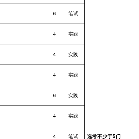
6
笔试
4
实践
4
实践
4
实践
6
实践
4
实践
4
笔试
选
考
不少于5门