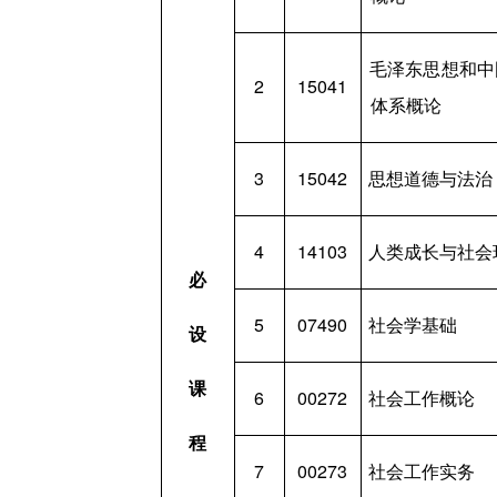
毛泽东思想和中
2
15041
体系概论
3
15042
思想道德与法治
4
14103
人类成长与社会
必
5
07490
社会学基础
设
课
6
00272
社会工作概论
程
7
00273
社会工作实务