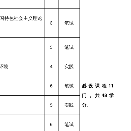
国特色社会主义理论
3
笔试
3
笔试
环境
4
实践
6
笔试
必设课程11
门，共48学
5
实践
分。
6
笔试