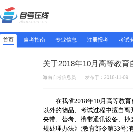
首页
自考指南
专业信息
注册报考
考试
关于2018年10月高等教
海南自考信息员
发布于：2018-11-09
在我省
20
18
年
10
月高等教育
以外的物品、考试
过程中擅自离
夹带、替
考、
携带通讯设备、抄
规处理办法》
(教育部令第33号