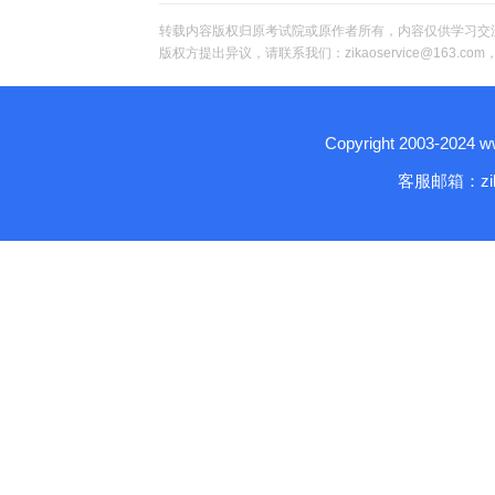
转载内容版权归原考试院或原作者所有，内容仅供学习交
版权方提出异议，请联系我们：zikaoservice@163.c
Copyright 2003-2024
客服邮箱：zika