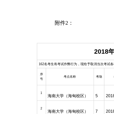
附件2：
201
162名考生有考试作弊行为，现给予取消当次考试
序
考点名称
考场
号
1
海南大学（海甸校区）
5
2
01
2
海南大学（海甸校区）
7
201