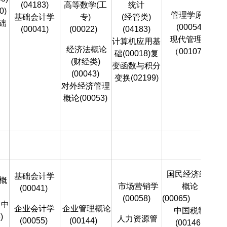
(04183)
高等数学(工
统计
0)
管理学原理
基础会计学
专)
(经管类)
础
(00054)
(00041)
(00022)
(04183)
现代管理学
计算机应用基
经济法概论
（00107）
础(00018)复
(财经类)
变函数与积分
(00043)
变换(02199)
对外经济管理
概论(00053)
国民经济统计
基础会计学
概
市场营销学
概论
(00041)
(00058)
(00065)
中
企业会计学
企业管理概论
中国税制
)
人力资源管
(00055)
(00144)
(00146)