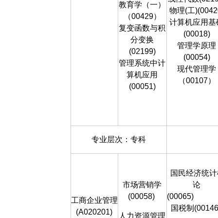
教育学（一）
物理(工)(0042
（00429）
计算机应用基
复变函数与积
(00018)
分变换
管理学原理
(02199)
(00054)
管理系统中计
现代管理学
算机应用
（00107）
(00051)
专业层次：专科
国民经济统计
市场营销学
论
(00058)
(00065)
工商企业管理
国税制(00146
(A020201)
人力资源管理