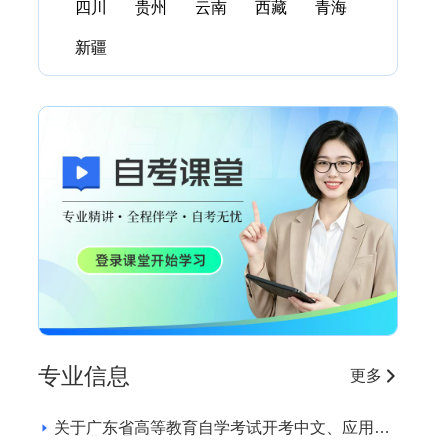
周日(10月19日)
四川
贵州
云南
西藏
青海
新疆
上午(09:00-
下午(02:30-
-11:30)
-05:00)
中国近现代史
纲要
（03708）
大学语文
英语(一)
(04729)
(00012)
毛泽东思想、
英语(二)
邓小平理论
(00015)
和“三个代
物理（工）
表”重要思想
(00420)
论(03707)
专业信息
更多
线性代数（经
经济法概论
管类）
(财经类)
关于广东省高等教育自学考试开考中文、应用英
（04184）
(00043)
语专业的通知