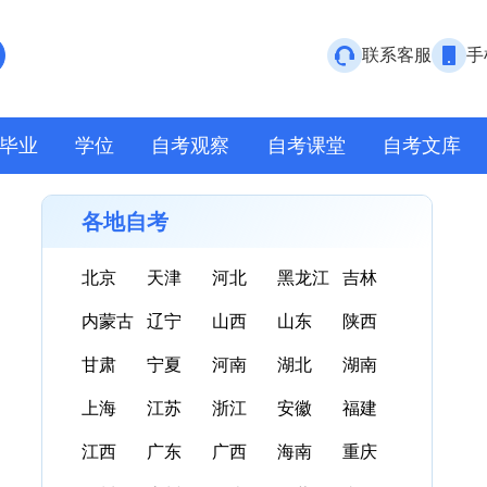
联系客服
手
毕业
学位
自考观察
自考课堂
自考文库
各地自考
北京
天津
河北
黑龙江
吉林
内蒙古
辽宁
山西
山东
陕西
甘肃
宁夏
河南
湖北
湖南
上海
江苏
浙江
安徽
福建
江西
广东
广西
海南
重庆