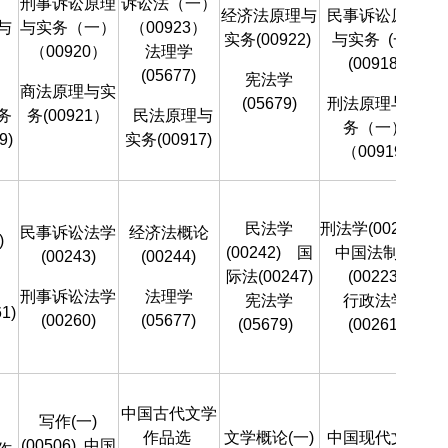
刑事诉讼原理
诉讼法（一）
经济法原理与
民事诉讼原理
与
与实务（一）
（00923）
实务(00922)
与实务
(一)
（00920）
法理学
(00918)
(05677)
宪法学
商法原理与实
(05679)
刑法原理与实
务
务(00921）
民法原理与
务（一）
9)
实务(00917)
（00919)
民法学
刑法学(00245)
民事诉讼法学
经济法概论
)
(00242)
国
中国法制史
(00243)
(00244)
际法(00247)
(00223)
刑事诉讼法学
法理学
宪法学
行政法学
1)
(00260)
(05677)
(05679)
(00261)
中国古代文学
写作(一)
作品选
文学概论(一)
中国现代文学
(00506)
中国