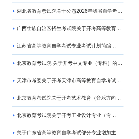
线性代数
管理系统中计
(02198)
算机应用
湖北省教育考试院关于公布2026年我省自学考试
社会助学专业登记结果的通告
公共关系学
(00051)
（00182）
广西壮族自治区招生考试院关于开考高等教育自
对外经济管
学考试交通运输（专升本） 专业的公告
概率论与数理
理概论
统计
(二）
(00053)
江苏省高等教育自学考试专业考试计划简编
（2024年版）
(02197)
北京教育考试院 关于开考中文专业（专科）的通
基础会计学
知
(00041)
天津市考委关于开考天津市高等教育自学考试电
子商务(专升本)等专业的通知
北京教育考试院关于开考艺术教育（音乐方向）
专业（专升本）的通知
基础会计学
北京教育考试院关于开考工业设计专业（专
(00041)
科）、工业设计专业（专升本）的通知
企业会计学
企业管理概
关于广东省高等教育自学考试部分专业增加主考
(00055)
论(00144)
学校的通知