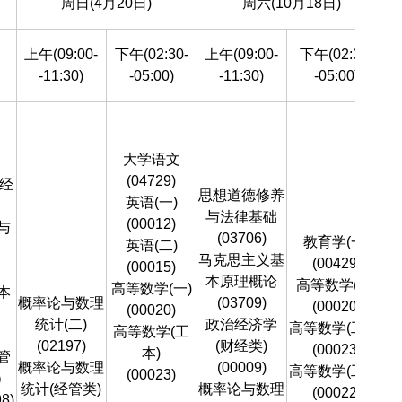
周日(4月20日)
周六(10月18日)
上午(09:00-
下午(02:30-
上午(09:00-
下午(02:30-
-11:30)
-05:00)
-11:30)
-05:00)
大学语文
(04729)
经
思想道德修养
英语(一)
与法律基础
(00012)
与
(03706)
教育学(一)
英语(二)
马克思主义基
(00429)
(00015)
本原理概论
高等数学(一)
高等数学(一)
本
概率论与数理
(03709)
(00020)
(00020)
概
统计(二)
政治经济学
高等数学(工本)
高等数学(工
(02197)
(财经类)
(00023)
本)
管
概率论与数理
(00009)
高等数学(工专)
(00023)
）
统计(经管类)
概率论与数理
(00022)
8)