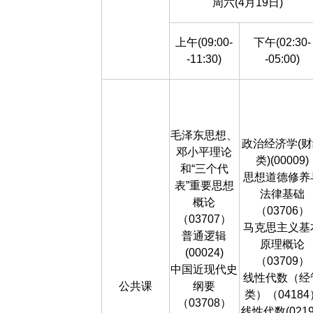
周六(4月19日)
上午(09:00-
下午(02:30-
-11:30)
-05:00)
毛泽东思想、
政治经济学(财
邓小平理论
类)(00009)
和“三个代
思想道德修养
表”重要思想
法律基础
概论
（03706）
（03707）
马克思主义基
普通逻辑
原理概论
(00024)
（03709）
中国近现代史
线性代数（经
公共课
纲要
类）（04184
（03708）
线性代数(0219