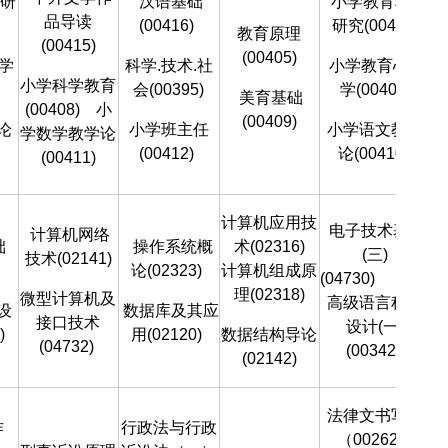
研
汉语基础
小学教育科学
品导读
(00416)
研究(00406)
教育原理
(00415)
(00405)
学
科学.技术.社
小学教育心理
小学科学教育
会(00395)
学(00407)
美育基础
(00408)
小
(00409)
论
小学班主任
小学语文教学
学数学教学论
(00412)
论(00410)
(00411)
计算机应用技
电子技术基础
计算机网络
础
操作系统概
术(02316)
(三)
技术(02141)
论(02323)
计算机组成原
(04730)
理(02318)
微型计算机及
高级语言程序
设
数据库及其应
接口技术
设计(一)
)
用(02120)
数据结构导论
(04732)
(00342)
(02142)
法律文书写作
作
行政法与行政
（00262）