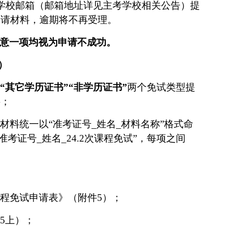
学校
邮箱（邮箱地址详见
主考学校
相关公告）提
申请材料，逾期将不再受理。
意一项均视为申请不成功。
）
“其它学历证书”“非学历证书”
两个免试类型提
料；
材料统一以
“准考证
号
_姓名_材料名称”格式命
准考证号_姓名_
24.2
次课程免试
”，每项之间
程免试申请表》（附件
5
）；
5
上）；