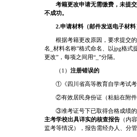
考籍更改申请无需缴费，
未提交
不成功。
2.
申请材料（邮件发送电子材料
根据考籍更改原因，要求提交的
名_材料名称”格式命名、
以
jpg格
更改
”，每项之间用“_”分隔。
（
1）
注册错误
的
①
《四川省高等教育自学考试考
②
有效居民身份证（粘贴在附件
③
准考证号下已取得合格成绩的
主考学校
出具详实的核查报告
（内
监考等情况），报告需经办人、分