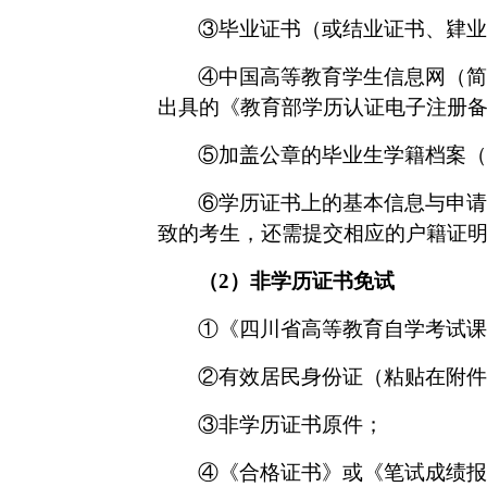
③
毕业证书（或结业证书、肄业
④
中国高等教育学生信息网（简
出具的《教育部学历认证电子注册
⑤
加盖公章
的
毕业生学籍档案（
⑥
学历证书上的基本信息与申请
致的考生，还需提交相应的户籍证
（
2）
非学历证书免试
①
《四川省高等教育自学考试课
②
有效居民身份证（粘贴在附件
③
非学历证书原件；
④
《合格证书》或《笔试成绩报