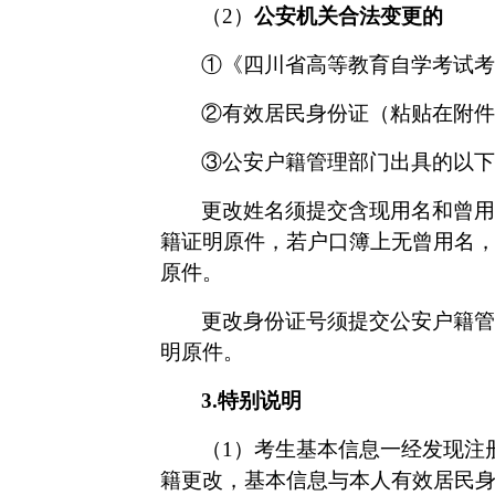
（
2）
公安机关合法变更
的
①
《四川省高等教育自学考试考
②
有效居民身份证（粘贴在附件
③
公安户籍管理部门出具的以下
更改姓名须提交含现用名和曾用
籍证明原件，若户口簿上无曾用名
原件
。
更改身份证号须提交公安户籍管
明原件
。
3.
特别说明
（
1）考生基本信息一经发现注
籍更改，基本信息与本人有效居民