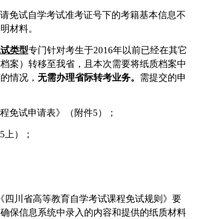
请
免试
自学考试准考证号下的考籍基本信息不
证明材料。
免试
类型
专门针对考生于
2016年以前
已经
在其它
质档案）转移至我省，
且本次
需要
将纸质
档案中
下的情况，
无需办理省际转考业务。
需
提交的申
程免试申请表》（附件
5
）；
5
上）；
《四川省高等教育自学考试课程免试规则》要
，确保
信息系统
中录入的内容和提供的纸质材料