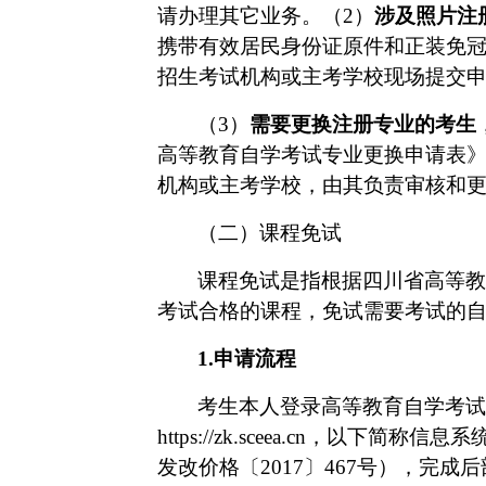
请办理其它业务。（2）
涉及照片注
携带有效居民身份证原件和正装免
招生考试机构或
主考学校
现场提交
（
3）
需要更换注册专业的考生
高等教育自学考试专业更换申请表
机构或
主考学校
，由其负责审核和
（二）
课程免试
课程免试是指
根据
四川省高等教
考试合格的课程，免试需要考试的
1.
申请流程
考生本人登录高等教育自学考试
https://zk
.sceea.cn
，以下简称
信息系
发改价格〔2017〕467号），完