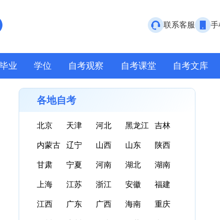
联系客服
手
毕业
学位
自考观察
自考课堂
自考文库
各地自考
北京
天津
河北
黑龙江
吉林
内蒙古
辽宁
山西
山东
陕西
甘肃
宁夏
河南
湖北
湖南
上海
江苏
浙江
安徽
福建
江西
广东
广西
海南
重庆