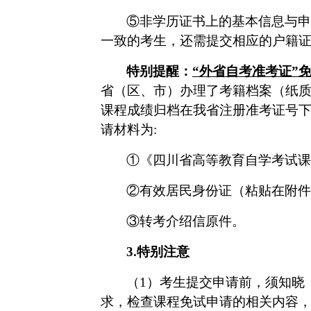
⑤
非学历证书上的基本信息与申
一致的考生，还需提交相应的户籍
特别提醒：
“
外省自考准考证
”
省（区、市）办理了考籍档案（纸
课程成绩
归档在我省注册准考证号
请材料
为
:
①
《四川省高等教育自学考试课
②
有效居民身份证（粘贴在附件
③
转考介绍信原件。
3.特别
注意
（
1）
考生提交申请前，须知晓
求，检查课程免试申请的相关内容