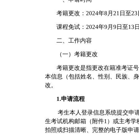
考籍更改：
202
4
年
8月21
日至
23
课程免试：
202
4
年
9月9
日至
13
二
、
工作内容
（一）
考籍更改
考籍更改是指更改在籍准考证号
本信息（包括姓名、性别、民族、
改。
1.
申请流程
考生本人登录
信息系统
提交申
生考试机构邮箱（附件
1
）或
主考学
拍照或扫描清晰、完整的电子版申