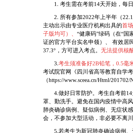
1. 考生需在考前
14
天开始，每
2. 所有参加
2022年上半年（2
主动出示
由专业医疗机构出具的
首
子版均可）、
“健康码”绿码（
在
“国
证的官方平台实名申领
）、
有效居
37.3°，方可进入考点。
无法提供核
3.
考生须准备好2B铅笔，0.5
考试院官网《四川省高等教育自学
（https://www.sceea.cn/Html/201702
4.做好日常防护。考生自考前
1
罩、勤洗手。避免在国内疫情中高
肺炎确诊病例、疑似病例、无症状
会，不参加大型活动，非必要不离
5.若考生为新冠肺炎确诊病例