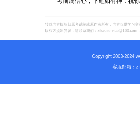
考前满信心，下笔如有神，祝你
转载内容版权归原考试院或原作者所有，内容仅供学习交
版权方提出异议，请联系我们：zikaoservice@163.c
Copyright 2003-2024
客服邮箱：zika