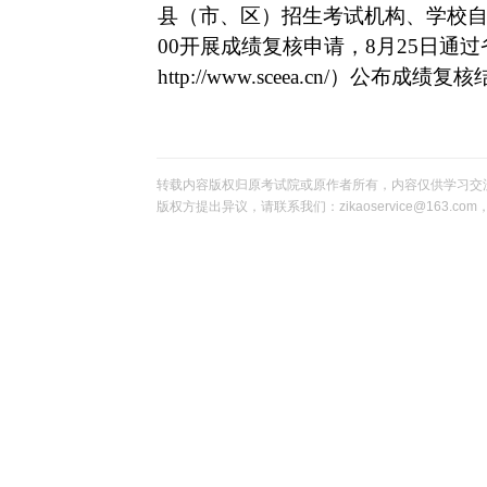
县（市、区）招生考试机构、学校
00
开展成绩复核申请，
8
月
25
日通过
http://www.sceea.cn/
）公布成绩复核
转载内容版权归原考试院或原作者所有，内容仅供学习交
版权方提出异议，请联系我们：zikaoservice@163.c