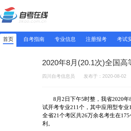
首页
自考指南
专业信息
注册报考
考试
2020年8月(20.1次)
四川自考信息员
发布于：2020-08-02
8
月
2
日下午
5
时整，我省
2020
年
试开考专业
211
个，其中应用型专业
全省
21
个考区共
26
万余名考生在
175
利。