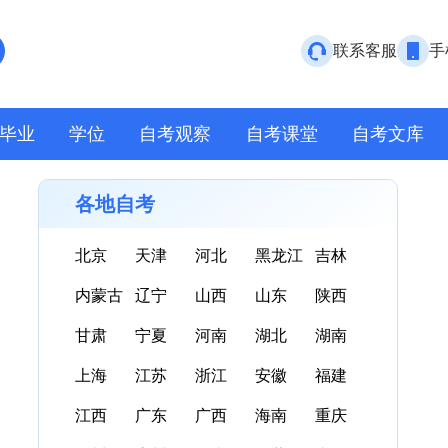
联系客服
手
毕业
学位
自考观察
自考课堂
自考文库
各地自考
北京
天津
河北
黑龙江
吉林
内蒙古
辽宁
山西
山东
陕西
甘肃
宁夏
河南
湖北
湖南
上海
江苏
浙江
安徽
福建
江西
广东
广西
海南
重庆