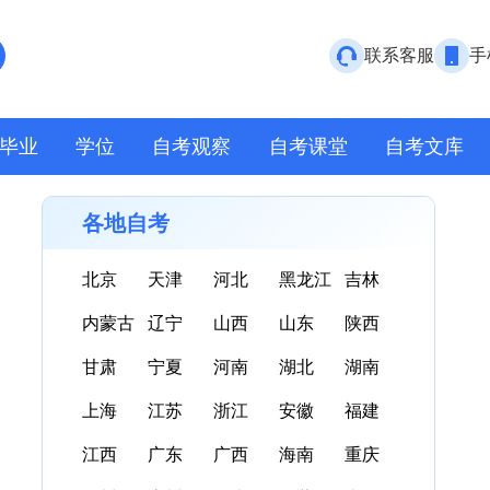
联系客服
手
毕业
学位
自考观察
自考课堂
自考文库
各地自考
北京
天津
河北
黑龙江
吉林
内蒙古
辽宁
山西
山东
陕西
甘肃
宁夏
河南
湖北
湖南
上海
江苏
浙江
安徽
福建
江西
广东
广西
海南
重庆