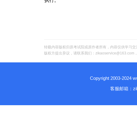
执行。
转载内容版权归原考试院或原作者所有，内容仅供学习交
版权方提出异议，请联系我们：zikaoservice@163.c
Copyright 2003-2024
客服邮箱：zika