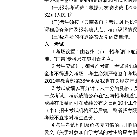
生必须注意不同专业指定教材和考试大纲
(一)报名考试费：根据云发改收费【200
32元(人民币)。
(二)考生须按《云南省自学考试网上报
课程必备条件及报名确认点、考点设限情
(三)应考者的往返路费及食宿费自理。
六、考试
1.考场设置：由各州（市）招考部门确
准。“广告”专科只在昆明设考点。
2.考生应试时，须带准考证、考试通知单
全者不得进入考场。考生必须严格遵守考
2011年教育部第33号令及我省有关规定严
3.考试成绩以百分计，六十分为及格，
一次考试。考试成绩公布在“云南招考频道
成绩有质疑的可在成绩公布之日起10个工
（市）招生考试机构汇总后统一到省招考
考院不直接对考生查分。
4.考生考试时间及临考复习假的占用问
发文《关于对参加自学考试的考生给应考