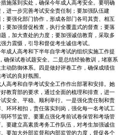
全措施落到实处，确保今年成人高考安全。要明确
程，进一步完善考试安全责任制；要加强队伍建
训；要强化部门协作，形成各部门各司其责、相互
制；要加强督促检查，执行全覆盖式的督查；要落
问题，加大查处的力度；要加强诚信教育，采取多
成强力震慑，引导和督促考生诚信考试。
年成人高考和下半年自学考试的组织实施工作提
，确保试卷试题安全。二是总结经验教训，堵塞系
建主动防御体系。四是做好评卷工作，确保成绩信
信考试的良好氛围。
人高考和自学考试安全工作作出部署和安排。她
行好教育部的要求，通过全面的梳理和排查，进一
考试安全、平稳、顺利举行。一是强化责任制和责
解、环环相扣，责任落实到岗，强化每一名考试工
薄弱环节监管。要重点强化考前试卷保管和考场管
育。要建立高素质考务工作队伍，对考生加强诚信
作。要加大外部监督和内部监管的力度，督促各个