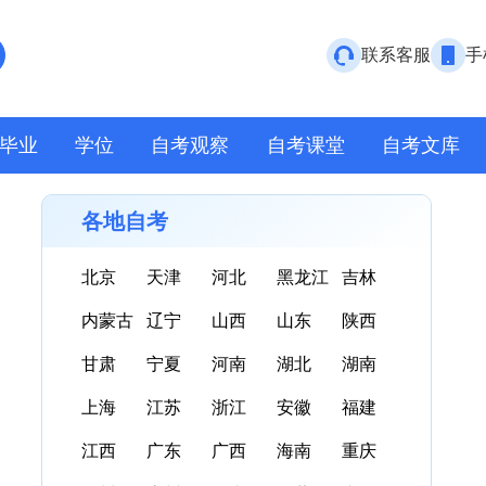
联系客服
手
毕业
学位
自考观察
自考课堂
自考文库
各地自考
北京
天津
河北
黑龙江
吉林
内蒙古
辽宁
山西
山东
陕西
甘肃
宁夏
河南
湖北
湖南
上海
江苏
浙江
安徽
福建
江西
广东
广西
海南
重庆