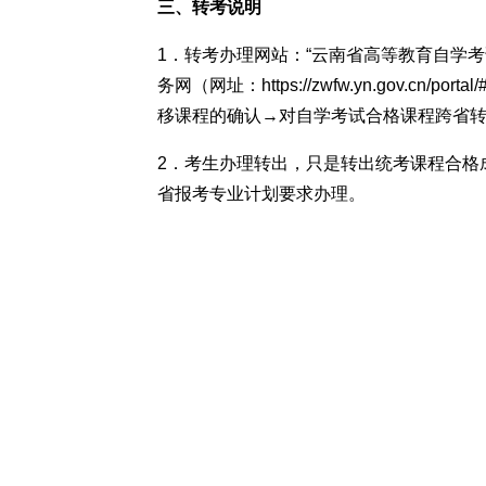
三、转考说明
1．转考办理网站：“
云南省高等教育自学考
务网（网址：
https://zwfw.yn.gov.cn/portal
移课程的确认→对自学考试合格课程跨省转
2．考生办理转出，只是转出统考课程合格
省报考专业计划要求办理。
3．办理转考，准考证号是电子考籍档案存
确，准考证号错误不能成功办理转考。
4．考生办理转考期间请保持通讯畅通，在
者，按本人主动放弃转考处理，同时其转
按要求重新履行转考手续。
5．考生提供的转考申请材料须真实有效，
关规定严肃处理。