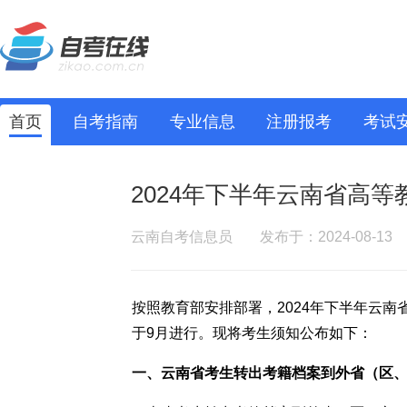
首页
自考指南
专业信息
注册报考
考试
2024年下半年云南省高
云南自考信息员
发布于：2024-08-13
按照教育部安排部署，2024年下半年云
于9月进行。现将考生须知公布如下：
一、云南省考生转出考籍档案到外省（区