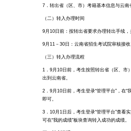
7．转出省（区、市）考籍基本信息与云南
（二）转入办理时间
9月10日前：按转出省要求办理转出手续，
9月11－30日：云南省招生考试院审核接收
（三）转入办理流程
1．9月10日前，考生按照转出省（区、
出到云南省。
2．9月10日前，考生登录“管理平台”，
即可。
3．10月1日后，考生登录“管理平台”查
可在“我的成绩”板块查询转入成功的成绩。