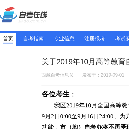
首页
自考指南
专业信息
注册报考
考试
关于2019年10月高等教
西藏自考信息员
发布于：2019-09-01
各位考生
：
我区
2019年10月
全国
高等教
9
月
2
日
0:00
至
9月16日24:00
。为
功能，
市（地）自考办将不再受