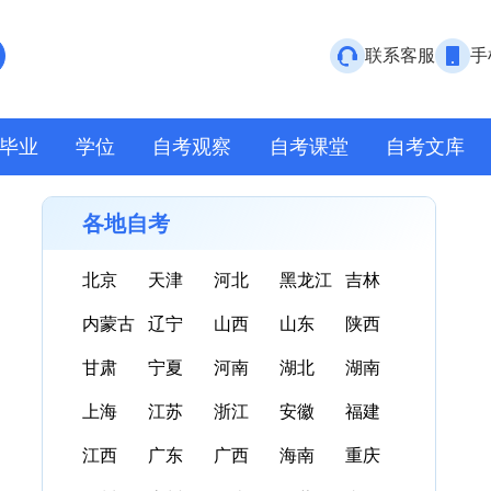
联系客服
手
毕业
学位
自考观察
自考课堂
自考文库
各地自考
北京
天津
河北
黑龙江
吉林
内蒙古
辽宁
山西
山东
陕西
甘肃
宁夏
河南
湖北
湖南
上海
江苏
浙江
安徽
福建
江西
广东
广西
海南
重庆