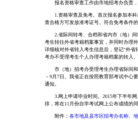
报名资格审查工作由市地招考办负责
1.
资格审查及免考。首次报名参加本科
查合格方可发放准考证号。符合免考条件
2.
省际间转考、合档和省内市（地）间
考生转往外省考籍档案事宜，并同时办理
详细核对外省转入考生信息后，登记“外省
考办不受理考生个人办理考籍档案的转入
市（地）招考办受理考生办理省际间
－
9
月
7
日。我省正在按照教育部考试中心
通知。
3.
网上申请毕业时间。
2015
年下半年网
排，将在
11
月份自学考试网上公布成绩的
附件：
各市地及县市区招考办名称、