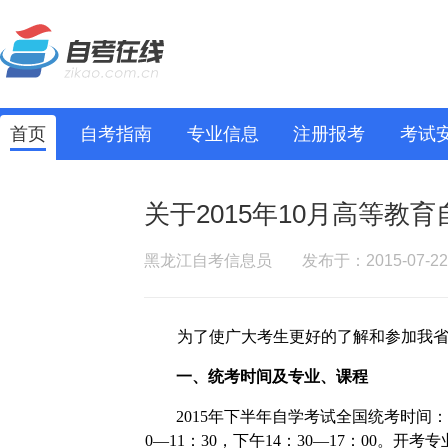
首页
自考指南
专业信息
注册报考
考试
关于2015年10月高等教
黑龙江自考信息员
发布于：2015-07-22
为了使广大考生更好的了解和参加我
一、统考时间及专业、课程
2015
年下半年自学考试全国统考时间：
0
—
11
：
30
，下午
14
：
30
—
17
：
00
。开考专