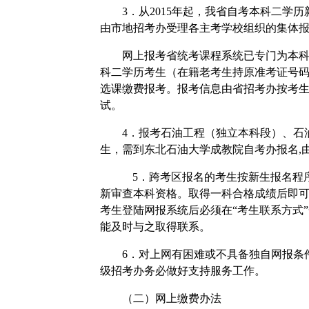
3
．从
2015
年起，我省自考本科二学历
由市地招考办受理各主考学校组织的集体
网上报考省统考课程系统已专门为本
科二学历考生（在籍老考生持原准考证号
选课缴费报考。报考信息由省招考办按考
试。
4
．报考石油工程（独立本科段）、石
生，需到东北石油大学成教院自考办报名
,
5
．跨考区报名的考生按新生报名程
新审查本科资格。取得一科合格成绩后即
考生登陆网报系统后必须在“考生联系方式
能及时与之取得联系。
6
．对上网有困难或不具备独自网报条
级招考办务必做好支持服务工作。
（二）网上缴费办法