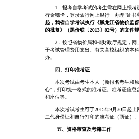
1
．报考自学考试的考生需在网上报考
行金穗卡，登录农行网上银行，办理“证书
起，我省自学考试执行《黑龙江省物价监督
的批复》（黑价联〔
2013
〕
82
号）的文件
2
．按照省物价局和省财政厅规定，网
于考试管理费用支出。有关高校组织的本
办。
四、打印准考证
本次考试由考生本人（新报名考生和原
心”，打印统一格式的准考证。准考证信息
和座位等。
本次考试考生可于
2015
年
9
月
30
日起上
二代身份证和自行打印的准考证（两证）
五、资格审查及考籍工作