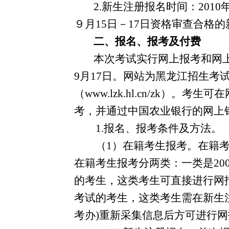
2.
新生注册报名时间：
2010
９月
15
日－
17
日资格审查合格的
二、报名、报考及付费
本次考试实行网上报考和网
9
月
17
日。网站为黑龙江招生考
（
www.lzk.hl.cn/zk
）。考生可在
考，并通过中国农业银行的网上
1.
报名、报考条件及方法。
（
1
）在籍考生报考。在籍
在籍考生报考分两类：一类是
20
的考生，这类考生可直接进行网
考试的考生，这类考生需在新生
考办
)
重新采集信息后方可进行网