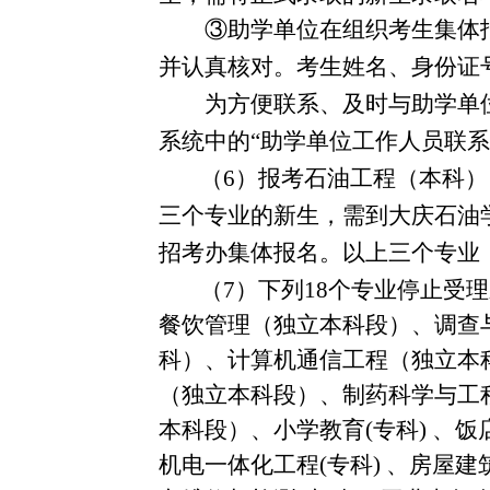
③助学单位在组织考生集体
并认真核对。考生姓名、身份证
为方便联系、及时与助学单
系统中的“助学单位工作人员联
（
6
）报考石油工程（本科）
三个专业的新生，需到大庆石油
招考办集体报名。以上三个专业
（
7
）下列
18
个专业停止受理
餐饮管理（独立本科段）、调查
科）、计算机通信工程（独立本
（独立本科段）、制药科学与工
本科段）、小学教育
(
专科
)
、饭
机电一体化工程
(
专科
)
、房屋建