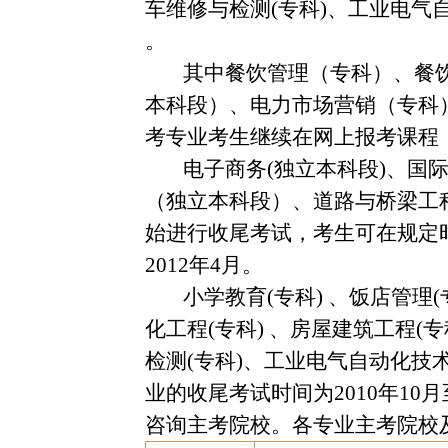
车维修与检测
(
专科
)
、工业电气
。
其中餐饮管理（专科）、餐
本科段）、电力市场营销（专科
考专业考生继续在网上报考课程
电子商务
(
独立本科段
)
、国
（独立本科段）、道路与桥梁工
始进行收尾考试，考生可在规定
2012
年
4
月。
小学教育
(
专科
)
、饭店管理
(
化工程
(
专科
)
、房屋建筑工程
(
专
检测
(
专科
)
、工业电气自动化技
业的收尾考试时间为
2010
年
10
月
咨询主考院校。各专业主考院校