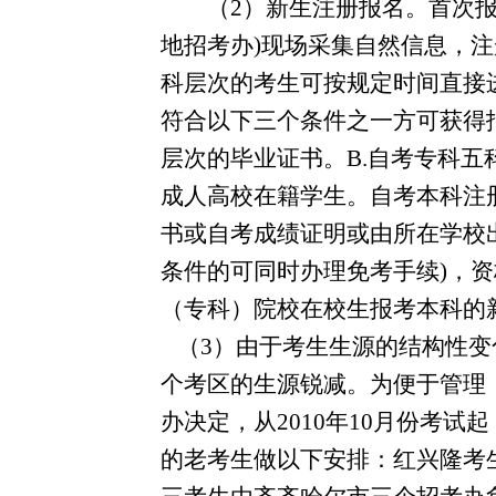
（
2
）新生注册报名。首次
地招考办
)
现场采集自然信息，注
科层次的考生可按规定时间直接
符合以下三个条件之一方可获得
层次的毕业证书。
B.
自考专科五
成人高校在籍学生。自考本科注
书或自考成绩证明或由所在学校
条件的可同时办理免考手续
)
，资
（专科）院校在校生报考本科的
（
3
）由于考生生源的结构性变
个考区的生源锐减。为便于管理
办决定，从
2010
年
10
月份考试起
的老考生做以下安排：红兴隆考