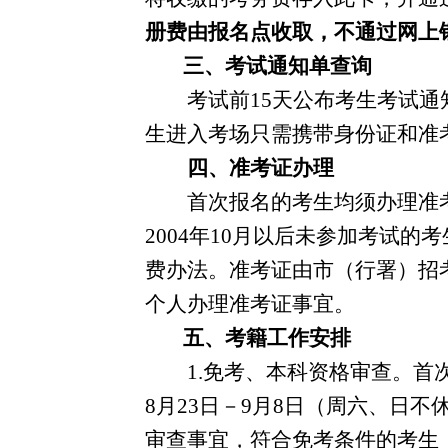
册费由报名点收取，不通过网上
三、考试通知单查询
考试前
15
天公布考生考试通
生进入考场只需携带身份证和准
四、准考证办理
首次报名的考生均须办理准
2004
年
10
月以后未参加考试的考
费办法。准考证由市（行署）招
个人办理准考证事宜。
五、考籍工作安排
1.
免考、本科资格审查。首
8
月
23
日－
9
月
8
日（周六、日不
审查事宜，符合免考条件的考生