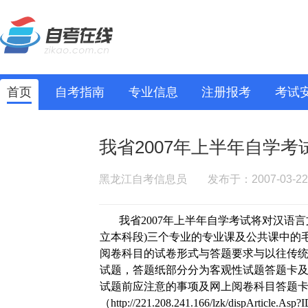
首页
自考指南
专业信息
注册报考
考试
我省2007年上半年自学
黑龙江自考信息员
发布于：2007-03-22
我省
2007
年上半年自学考试将对汉语言
立本科段
)
三个专业的专业课及公共课中的
阅卷科目的试卷形式与答题要求与以往传
试题，答题纸部分分为客观性试题答题卡
试题前应注意的事项及网上阅卷科目答题
（
http://221.208.241.166/lzk/dispArticle.Asp