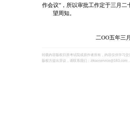
作会议”，所以审批工作定于三月二
望周知。
二
OO
五年三
转载内容版权归原考试院或原作者所有，内容仅供学习交
版权方提出异议，请联系我们：zikaoservice@163.c