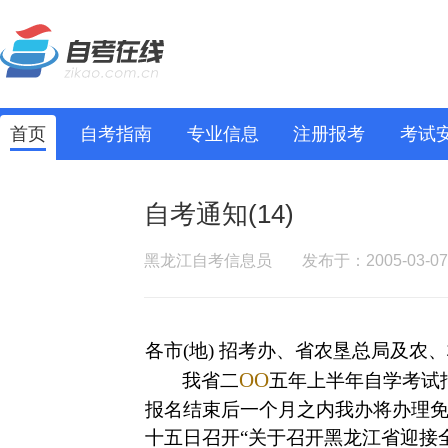
首页
自考指南
专业信息
注册报考
考试
自考通知(14)
黑龙江自考信息员
发布于：2005-03-07
各市
(
地
)
招考办、省农垦总局及农、
О
О
我省二
五年上半年自学考试
报名结束后一个月之内我办将办理
十五日召开“关于召开黑龙江省迎接