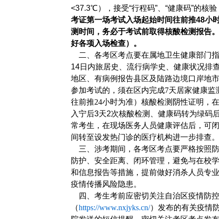
<37.3℃），接受“行程码”、“健康码”的核验
考证
第一场考试
入场起始时间往前推
48小
测时间，务必于考试前取得核
酸
检测报告
好各项入场检查
）
。
二
、各
考区
考
点
要
在属地卫生健康部门
14日内旅居史、流行病学史、健康状况排
地区
、
有病例报告县区
及陆路边境口岸地
参加考试的，须在区内完成
7天居家健康监
往前推
24
小时为准
）
核酸检测阴性证明，
入宁后
3天2次核酸检测、健康码转为绿码
常考生，在现场医务人员健康评估后，可
间转至设发热门诊的医疗机构进一步排查
三、涉考期间，各考区考点要严格按照防
防护、安全距离、闭环管理，避免与在校
和信息报告等措施，提前做好消杀人员专
疫情传播风险隐患。
四
、考生考前应密切关注自治区疫情防
（
https://www.nxjyks.cn/
）发布的有关疫情