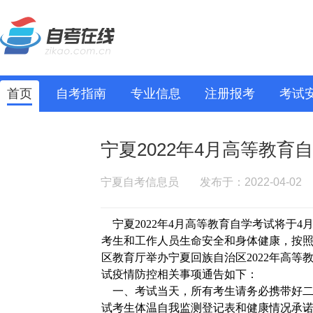
首页
自考指南
专业信息
注册报考
考试
宁夏2022年4月高等教育
宁夏自考信息员
发布于：2022-04-02
宁夏
2022年4月高等教育自学考试将于4月
考生和工作人员生命安全和身体健康，
按
区教育厅举办
宁夏回族自治区
2022年高
试疫情防控相关事
项
通告如下
：
一、考试当天，
所有
考生请务必携带好
试考生体温自我监测登记表和健康情况承