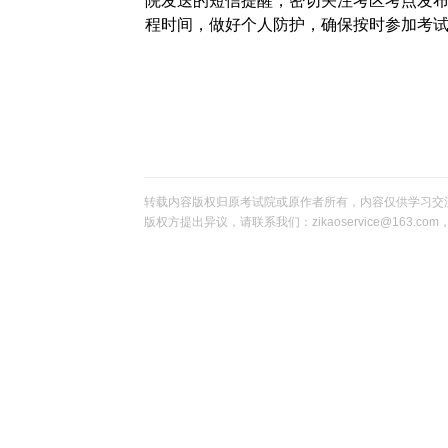
院发送的短信提醒，密切关注
考区
考
点
发
程时间，做好个人防护，确保按时参加考
宁夏教
转载内容版权归原考试院或原作者所有，内容仅供学习交
版权方提出异议，请联系我们：zikaoservice@163.c