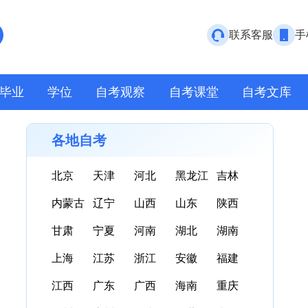
联系客服
手
毕业
学位
自考观察
自考课堂
自考文库
各地自考
北京
天津
河北
黑龙江
吉林
内蒙古
辽宁
山西
山东
陕西
甘肃
宁夏
河南
湖北
湖南
上海
江苏
浙江
安徽
福建
江西
广东
广西
海南
重庆