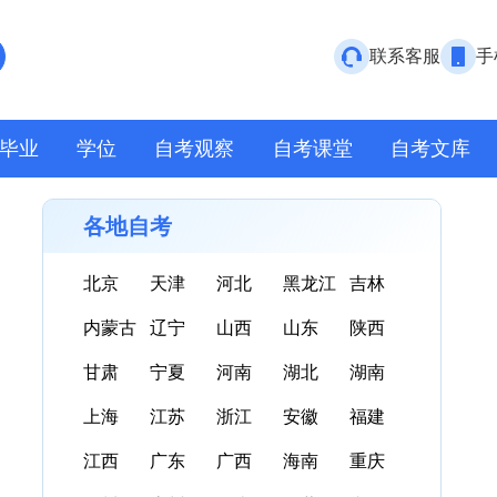
联系客服
手
毕业
学位
自考观察
自考课堂
自考文库
各地自考
北京
天津
河北
黑龙江
吉林
内蒙古
辽宁
山西
山东
陕西
甘肃
宁夏
河南
湖北
湖南
上海
江苏
浙江
安徽
福建
江西
广东
广西
海南
重庆