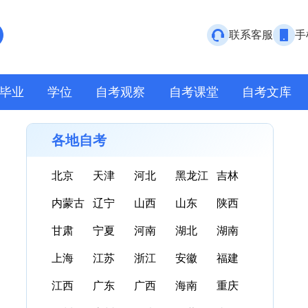
联系客服
手
毕业
学位
自考观察
自考课堂
自考文库
各地自考
北京
天津
河北
黑龙江
吉林
内蒙古
辽宁
山西
山东
陕西
甘肃
宁夏
河南
湖北
湖南
上海
江苏
浙江
安徽
福建
江西
广东
广西
海南
重庆