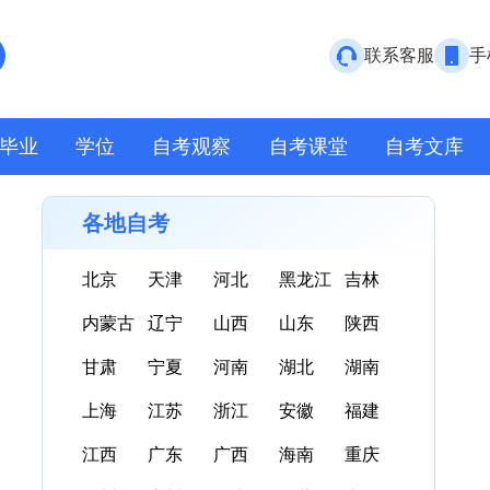
联系客服
手
毕业
学位
自考观察
自考课堂
自考文库
各地自考
北京
天津
河北
黑龙江
吉林
内蒙古
辽宁
山西
山东
陕西
甘肃
宁夏
河南
湖北
湖南
上海
江苏
浙江
安徽
福建
江西
广东
广西
海南
重庆