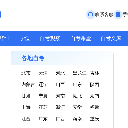
联系客服
手
毕业
学位
自考观察
自考课堂
自考文库
各地自考
北京
天津
河北
黑龙江
吉林
内蒙古
辽宁
山西
山东
陕西
甘肃
宁夏
河南
湖北
湖南
上海
江苏
浙江
安徽
福建
江西
广东
广西
海南
重庆