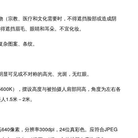
物（宗教、医疗和文化需要时，不得遮挡脸部或造成阴
不得遮挡眉毛、眼睛和耳朵。不宜化妆。
复杂图案、条纹。
明显可见或不对称的高光、光斑，无红眼。
－5600K），摆设高度与被拍摄人肩部同高，角度为左右各
1.5米－2米。
40像素，分辨率300dpi，24位真彩色。应符合JPEG