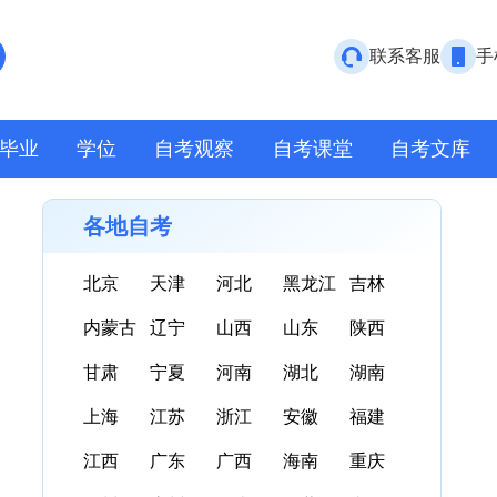
联系客服
手
毕业
学位
自考观察
自考课堂
自考文库
各地自考
北京
天津
河北
黑龙江
吉林
内蒙古
辽宁
山西
山东
陕西
甘肃
宁夏
河南
湖北
湖南
上海
江苏
浙江
安徽
福建
江西
广东
广西
海南
重庆