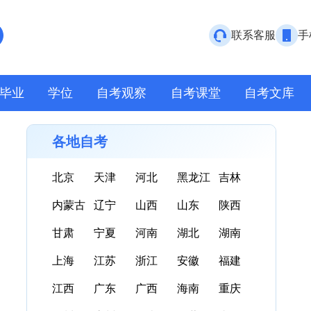
联系客服
手
毕业
学位
自考观察
自考课堂
自考文库
各地自考
北京
天津
河北
黑龙江
吉林
内蒙古
辽宁
山西
山东
陕西
甘肃
宁夏
河南
湖北
湖南
上海
江苏
浙江
安徽
福建
江西
广东
广西
海南
重庆