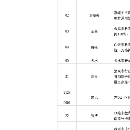
嘉峪关市
02
嘉峪关
教育局后
金昌市教
03
金昌
路118号）
白银市教
04
白银
院（万盛
05
天水
天水市开
酒泉市行
21
酒泉
育局综合
区富康路2
2128
东风
东风厂区
0601
张掖市教
22
张掖
南路张掖
武威市凉