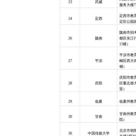
23
武威
服务大楼
定西市教
24
定西
定区公园路
陇南市招
26
陇南
都区东江
15楼）
平凉市教
27
平凉
峒区西大
侧）
庆阳市教
28
庆阳
区董志塬
室）
29
临夏
临夏州教
甘南州教
30
甘南
院）
北京市朝
36
中国传媒大学