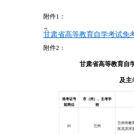
附件
1：
甘肃省高等教育自学考试免考
附件
2：
甘肃省高等教育自
及主
准考证号
市（州）
、
主考学
前两位
校
兰州市教
01
兰州
区北滨河