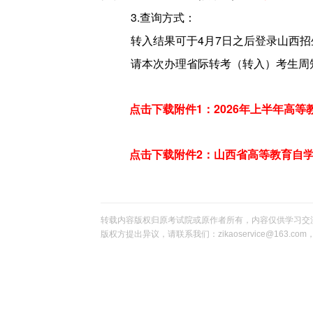
3.
查询方式：
转入结果可于4月7日之后
登录山西招
请本次办理省际转考（转入）考生周
点击下载附件1：2026年上半年高
点击下载附件2：山西省高等教育自
转载内容版权归原考试院或原作者所有，内容仅供学习交
版权方提出异议，请联系我们：zikaoservice@163.c