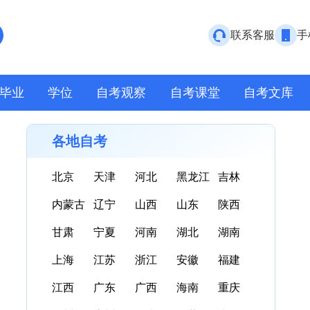
联系客服
手
毕业
学位
自考观察
自考课堂
自考文库
各地自考
北京
天津
河北
黑龙江
吉林
内蒙古
辽宁
山西
山东
陕西
甘肃
宁夏
河南
湖北
湖南
上海
江苏
浙江
安徽
福建
江西
广东
广西
海南
重庆