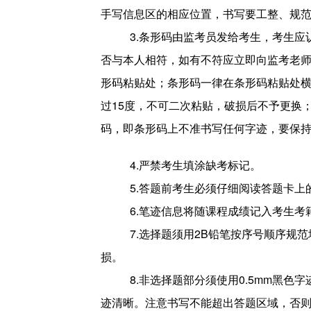
手写信息区的相应位置，书写要工整、规
3.
条形码由监考员发给考生，考生应
否与本人相符，如有不符应立即向监考老
形码粘贴处；条形码一律在条形码粘贴处
过15度，不可二次粘贴，破损后不予更换
码，即条形码上不准书写任何字迹，要保
4.
严禁考生填涂缺考标记。
5.
答题前考生必须仔细阅读答题卡上
6.
笔迹信息将随课程成绩记入考生考
7.
选择题须用2B铅笔按序号顺序规
损。
8.
非选择题部分须使用0.5mm黑色
迹清晰。注意书写不能超出答题区域，否