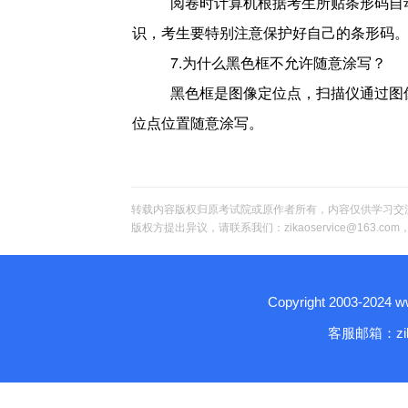
阅卷时计算机根据考生所贴条形码自
识，考生要特别注意保护好自己的条形码
7.
为什么黑色框不允许随意涂写？
黑色框是图像定位点，扫描仪通过图
位点位置随意涂写。
转载内容版权归原考试院或原作者所有，内容仅供学习交
版权方提出异议，请联系我们：zikaoservice@163.c
Copyright 2003-2024
客服邮箱：zika