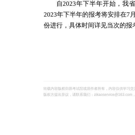
自
2023
年下半年开始，我
2023年
下半年的报考将
安
排在7
份进行，具体时间详见当次的报
转载内容版权归原考试院或原作者所有，内容仅供学习交
版权方提出异议，请联系我们：zikaoservice@163.c