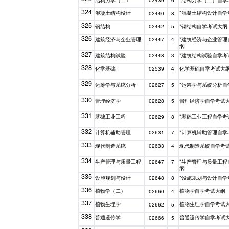
结构力学（二）
*结构力学（二）自学
02439
6
324
混凝土结构设计
*混凝土结构设计自学
02440
8
325
钢结构
*钢结构自学考试大纲
02442
5
326
建筑经济与企业管理
*建筑经济与企业管理
02447
4
纲
327
建筑结构试验
*建筑结构试验自学考
02448
3
328
化学基础
化学基础自学考试大
02539
4
329
运筹学与系统分析
*运筹学与系统分析自
02627
5
330
管理经济学
管理经济学自学考试
02628
5
331
基础工业工程
*基础工业工程自学考
02629
8
332
计算机辅助管理
*计算机辅助管理自学
02631
7
333
现代制造系统
现代制造系统自学考
02633
4
334
生产管理与质量工程
*生产管理与质量工程
02647
7
纲
335
设施规划与设计
*设施规划与设计自学
02648
8
336
植物学（二）
植物学自学考试大纲
02660
4
337
植物生理学
植物生理学自学考试
02662
5
338
普通遗传学
普通遗传学自学考试
02666
5