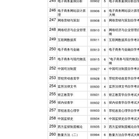
245
电子商务案例分析
电子商务案例分析自
00902
5
246
电子商务网站设计原
电子商务网站设计原
00906
6
理
大纲
247
网络营销与策划
网络营销与策划自学
00908
5
248
网络经济与企业管理
网络经济与企业管理
00910
6
纲
249
互联网数据库
互联网数据库自学考
00911
6
250
电子商务与金融
电子商务与金融自学
00913
6
251
电子商务与现代物流
*电子商务与现代物流
00915
6
纲
252
中国司法制度
中国司法制度自学考
00927
4
253
罪犯劳动改造学
罪犯劳动改造学自学
00928
5
254
监所法律文书
监所法律文书自学考
00930
4
255
矫正教育学
矫正教育学自学考试
00931
5
256
狱内侦查学
狱内侦查学自学考试
00932
5
257
罪犯改造心理学
罪犯改造心理学自学
00933
5
258
中国监狱史
中国监狱史自学考试
00934
4
259
西方监狱制度概论
西方监狱制度概论自
00935
3
260
数量方法（二）
数量方法自学考试大
00994
6