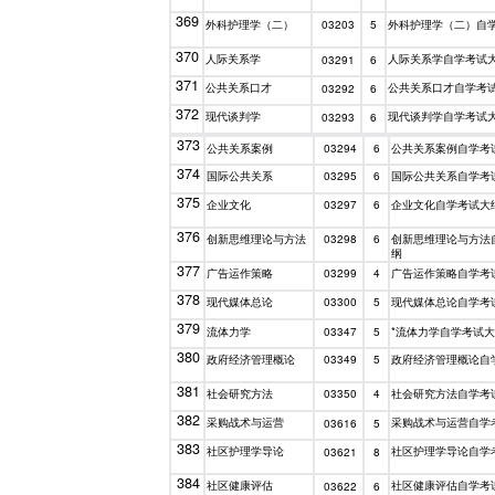
369
外科护理学（二）
外科护理学（二）自
03203
5
370
人际关系学
人际关系学自学考试
03291
6
371
公共关系口才
公共关系口才自学考
03292
6
372
现代谈判学
现代谈判学自学考试
03293
6
373
公共关系案例
公共关系案例自学考
03294
6
374
国际公共关系
国际公共关系自学考
03295
6
375
企业文化
企业文化自学考试大
03297
6
376
创新思维理论与方法
创新思维理论与方法
03298
6
纲
377
广告运作策略
广告运作策略自学考
03299
4
378
现代媒体总论
现代媒体总论自学考
03300
5
379
流体力学
*流体力学自学考试
03347
5
380
政府经济管理概论
政府经济管理概论自
03349
5
381
社会研究方法
社会研究方法自学考
03350
4
382
采购战术与运营
采购战术与运营自学
03616
5
383
社区护理学导论
社区护理学导论自学
03621
8
384
社区健康评估
社区健康评估自学考
03622
6