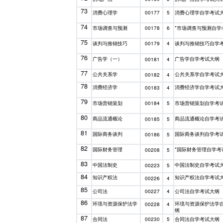
73
消费心理学
消费心理学自学考试
00177
5
74
市场调查与预测
*市场调查与预测自学
00178
6
75
谈判与推销技巧
谈判与推销技巧自学
00179
4
76
广告学（一）
广告学自学考试大纲
00181
4
77
公共关系学
公共关系学自学考试
00182
4
78
消费经济学
消费经济学自学考试
00183
4
79
市场营销策划
市场营销策划自学考
00184
5
80
商品流通概论
商品流通概论自学考
00185
5
81
国际商务谈判
国际商务谈判自学考
00186
5
82
国际财务管理
*国际财务管理自学考
00208
5
83
中国法制史
中国法制史自学考试
00223
5
84
知识产权法
知识产权法自学考试
00226
4
85
公司法
公司法自学考试大纲
00227
4
86
环境与资源保护法学
环境与资源保护法学
00228
4
纲
87
合同法
合同法自学考试大纲
00230
5