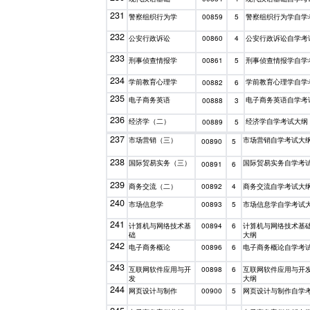
231
警察组织行为学
警察组织行为学自学
00859
5
232
公安行政诉讼
公安行政诉讼自学考
00860
4
233
刑事侦查情报学
刑事侦查情报学自学
00861
5
234
学前教育心理学
学前教育心理学自学
00882
6
235
电子商务英语
电子商务英语自学考
00888
3
236
经济学（二）
经济学自学考试大纲
00889
5
237
市场营销（三）
市场营销自学考试大
00890
5
238
国际贸易实务（三）
国际贸易实务自学考
00891
6
239
商务交流（二）
商务交流自学考试大
00892
4
240
市场信息学
市场信息学自学考试
00893
5
241
计算机与网络技术基
计算机与网络技术基
00894
6
础
大纲
242
电子商务概论
电子商务概论自学考
00896
6
243
互联网软件应用与开
互联网软件应用与开
00898
6
发
大纲
244
网页设计与制作
网页设计与制作自学
00900
5