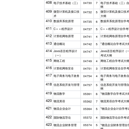
408
电子技术基础（三）
电子技术基础（三）
04730
7
纲
409
微型计算机及接口技
微型计算机及接口技
04732
5
术
大纲
410
数据库系统原理
数据库系统原理自学
04735
6
411
C
＋＋程序设计
C
＋＋程序设计自学考
04737
5
412
计算机网络原理
计算机网络原理自学
04741
4
413
通信概论
*通信概论自学考试大
04742
5
414
Java
语言程序设计
Java
语言程序设计（
04747
4
（一）
考试大纲
415
网络工程
网络工程自学考试大
04749
4
416
计算机网络安全
计算机网络安全自学
04751
3
417
电子商务与电子政务
电子商务与电子政务
04754
4
纲
418
信息系统开发与管理
信息系统开发与管理
04757
5
纲
419
物流数学
*物流数学自学考试大
05361
6
420
物流英语
物流英语自学考试大
05362
7
421
物流企业会计
*物流企业会计自学考
05364
5
422
国际物流导论
国际物流导论自学考
05372
4
423
物流企业财务管理
*物流企业财务管理自
05374
5
纲