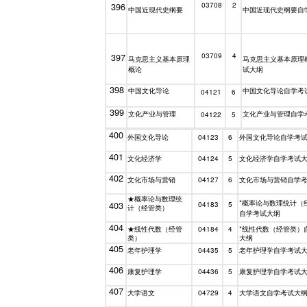
396
03708
2
中国近现代史纲要
中国近现代史纲要自
397
03709
4
马克思主义基本原理
马克思主义基本原理
概论
试大纲
398
中国文化导论
中国文化导论自学考
04121
6
399
文化产业与管理
文化产业与管理自学
04122
5
400
外国文化导论
外国文化导论自学考
04123
6
401
文化经济学
文化经济学自学考试
04124
5
402
文化市场与营销
文化市场与营销自学
04127
6
★概率论与数理统
*概率论与数理统计（
403
04183
5
计（经管类）
自学考试大纲
404
★线性代数（经管
04184
*线性代数（经管类）
4
类）
大纲
405
老年护理学
老年护理学自学考试
04435
5
406
康复护理学
康复护理学自学考试
04436
5
407
大学语文
大学语文自学考试大
04729
4