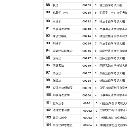
88
税法
税法自学考试大纲
00233
3
89
犯罪学（一）
犯罪学（一）自学考
00235
6
90
民法学
民法学自学考试大纲
00242
7
91
民事诉讼法学
民事诉讼法学自学考
00243
5
92
经济法概论
经济法概论自学考试
00244
6
93
刑法学
刑法学自学考试大纲
00245
7
94
国际经济法概论
国际经济法概论自学
00246
6
95
国际法
国际法自学考试大纲
00247
6
96
国际私法
国际私法自学考试大
00249
4
97
票据法
票据法自学考试大纲
00257
3
98
保险法
保险法自学考试大纲
00258
3
99
公证与律师制度
公证与律师制度自学
00259
3
100
刑事诉讼法学
刑事诉讼法学自学考
00260
4
101
行政法学
行政法学自学考试大
00261
5
102
法律文书写作
法律文书写作自学考
00262
3
103
外国法制史
外国法制史自学考试
00263
4
104
中国法律思想史
中国法律思想史自学
00264
4