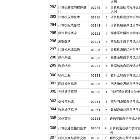
大纲
292
计算机基础与程序设
计算机基础与程序设
02275
4
计
大纲
293
计算机应用技术
计算机应用技术自学
02316
5
294
计算机组成原理
计算机组成原理自学
02318
4
295
操作系统概论
操作系统概论自学考
02323
4
296
离散数学
离散数学自学考试大
02324
4
297
计算机系统结构
计算机系统结构自学
02325
4
298
操作系统
操作系统自学考试大
02326
5
299
数据结构
数据结构自学考试大
02331
5
300
软件工程
软件工程自学考试大
02333
4
301
网络操作系统
网络操作系统自学考
02335
5
302
光纤通信原理
*光纤通信原理自学
02338
4
303
信号与系统
信号与系统自学考试
02354
5
304
数据通信原理
数据通信原理自学考
02364
5
305
通信英语
通信英语自学考试大
02368
4
306
计算机通信接口技术
计算机通信接口技术
02369
4
纲
307
程控交换与宽带交换
程控交换与宽带交换
02372
5