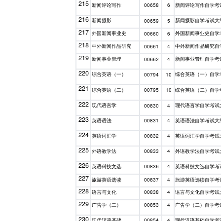
215
新闻评论写作
新闻评论写作自学考
00658
6
216
新闻摄影
新闻摄影自学考试大
00659
5
217
外国新闻事业史
外国新闻事业史自学
00660
6
218
中外新闻作品研究
中外新闻作品研究自
00661
4
219
新闻事业管理
新闻事业管理自学考
00662
4
220
综合英语（一）
综合英语（一）自学
00794
10
221
综合英语（二）
综合英语（二）自学
00795
10
222
现代语言学
现代语言学自学考试
00830
4
223
英语语法
英语语法自学考试大
00831
4
224
英语词汇学
英语词汇学自学考试
00832
4
225
外语教学法
外语教学法自学考试
00833
4
226
英语科技文选
英语科技文选自学考
00836
4
227
旅游英语选读
旅游英语选读自学考
00837
4
228
语言与文化
语言与文化自学考试
00838
4
229
广告学（二）
广告学（二）自学考
00853
4
230
现代汉语基础
现代汉语基础自学考
00854
4