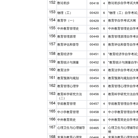
152
数论初步
数论初步自学考试大
00418
4
153
物理（工）
*物理（工）自学考试
00420
6
154
教育学（一）
教育学自学考试大纲
00429
4
155
中外教育管理史
中外教育管理史自学
00445
6
156
教育管理原理
教育管理原理自学考
00449
6
157
教育评估和督导
教育评估和督导自学
00450
6
158
教育经济学
*教育经济学自学考试
00451
6
159
教育统计与测量
*教育统计与测量自学
00452
6
160
教育法学
教育法学自学考试大
00453
4
161
教育预测与规划
教育预测与规划自学
00454
5
162
教育管理心理学
教育管理心理学自学
00455
6
163
教育科学研究方法
教育科学研究方法自
00456
4
（二）
164
学前教育管理
学前教育管理自学考
00457
4
165
中小学教育管理
中小学教育管理自学
00458
4
166
中外教育简史
中外教育简史自学考
00464
6
167
心理卫生与心理辅导
心理卫生与心理辅导
00465
4
纲
168
发展与教育心理学
发展与教育心理学自
00466
6