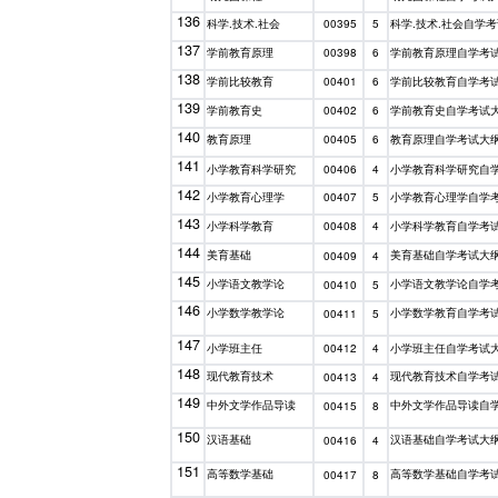
136
科学.技术.社会
科学.技术.社会自学
00395
5
137
学前教育原理
学前教育原理自学考
00398
6
138
学前比较教育
学前比较教育自学考
00401
6
139
学前教育史
学前教育史自学考试
00402
6
140
教育原理
教育原理自学考试大
00405
6
141
小学教育科学研究
小学教育科学研究自
00406
4
142
小学教育心理学
小学教育心理学自学
00407
5
143
小学科学教育
小学科学教育自学考
00408
4
144
美育基础
美育基础自学考试大
00409
4
145
小学语文教学论
小学语文教学论自学
00410
5
146
小学数学教学论
小学数学教育自学考
00411
5
147
小学班主任
小学班主任自学考试
00412
4
148
现代教育技术
现代教育技术自学考
00413
4
149
中外文学作品导读
中外文学作品导读自
00415
8
150
汉语基础
汉语基础自学考试大
00416
4
151
高等数学基础
高等数学基础自学考
00417
8