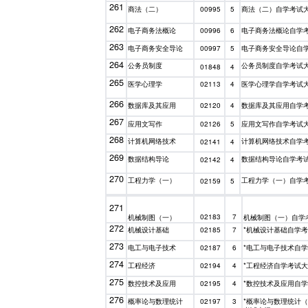
261
商法（二）
商法（二）自学考试
00995
5
262
电子商务法概论
电子商务法概论自学
00996
6
263
电子商务安全导论
电子商务安全导论自
00997
5
264
公务员制度
公务员制度自学考试
01848
4
265
医学心理学
医学心理学自学考试
02113
4
266
数据库及其应用
数据库及其应用自学
02120
4
267
应用文写作
应用文写作自学考试
02126
5
268
计算机网络技术
计算机网络技术自学
02141
4
269
数据结构导论
数据结构导论自学考
02142
4
270
工程力学（一）
工程力学（一）自学
02159
5
271
02183
7
机械制图（一）
机械制图（一）自学
272
机械设计基础
*机械设计基础自学
02185
7
273
电工与电子技术
*电工与电子技术自
02187
6
274
工程经济
*工程经济自学考试
02194
4
275
数控技术及应用
*数控技术及应用自
02195
4
276
概率论与数理统计
*概率论与数理统计
02197
3