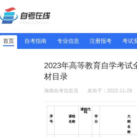
首页
自考指南
专业信息
注册报考
考试
2023年高等教育自学考
材目录
海南自考信息员
发布于：2022-11-28
课程代
码
序
课程
学
大
号
名称
分
纲
名
称