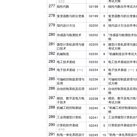
（二）
考试大纲
277
线性代数
线性代数自学考试大
02198
3
278
复变函数与积分变换
复变函数与积分变换
02199
3
纲
279
现代设计方法
现代设计方法自学考
02200
6
280
传感器与检测技术
*传感器与检测技术
02202
5
纲
281
微型计算机原理与接
微型计算机原理与接
02205
6
口技术
考试大纲
282
机械制造
*机械制造自学考试
02230
8
283
电工技术基础
电工技术基础自学考
02232
4
284
电子技术基础（一）
电子技术基础（一）
02234
4
纲
285
可编程控制器原理与
可编程控制器原理与
02236
3
应用
试大纲
286
自动控制系统及应用
自动控制系统及应用
02237
4
纲
287
模拟、数字及电力电
模拟、数字及电力电
02238
9
子技术
考试大纲
288
机械工程控制基础
*机械工程控制基础
02240
4
纲
289
工业用微型计算机
工业用微型计算机自
02241
5
290
计算机软件基础
计算机软件基础自学
02243
5
（一）
291
机电一体化系统设计
*机电一体化系统设
02245
10