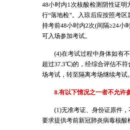
48小时内1次核酸检测阴性证明
行“落地检”。入琼后应按照考
持考前48小时内2次(间隔
≥
24小
可入场参加考试。
(4)
在考试过程中身体如有不
超过
37.3℃)的，经综合评估
场考试，转至隔离考场继续考试
8.有以下情况之一者不允许
(
1)无准考证、身份证原件
要求提供考前新冠肺炎病毒核酸