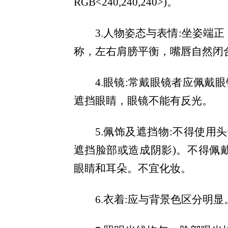
RGB<240,240,240>)。
3.人物姿态与表情:坐姿端
称，左右肩膀平衡，嘴唇自然闭
4.眼镜:常戴眼镜者应佩戴
遮挡眼睛，眼镜不能有反光。
5.佩饰及遮挡物:不得使用
遮挡脸部或造成阴影)。不得佩
眼睛和耳朵。不宜化妆。
6.衣着:应与背景色区分明