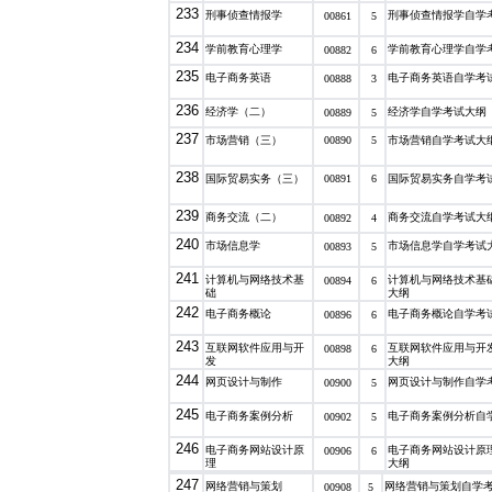
233
刑事侦查情报学
刑事侦查情报学自学
00861
5
234
学前教育心理学
学前教育心理学自学
00882
6
235
电子商务英语
电子商务英语自学考
00888
3
236
经济学（二）
经济学自学考试大纲
00889
5
237
市场营销（三）
00890
5
市场营销自学考试大
238
国际贸易实务（三）
00891
6
国际贸易实务自学考
239
商务交流（二）
商务交流自学考试大
00892
4
240
市场信息学
市场信息学自学考试
00893
5
241
计算机与网络技术基
计算机与网络技术基
00894
6
础
大纲
242
电子商务概论
电子商务概论自学考
00896
6
243
互联网软件应用与开
互联网软件应用与开
00898
6
发
大纲
244
网页设计与制作
网页设计与制作自学
00900
5
245
电子商务案例分析
电子商务案例分析自
00902
5
246
电子商务网站设计原
电子商务网站设计原
00906
6
理
大纲
247
网络营销与策划
网络营销与策划自学
00908
5