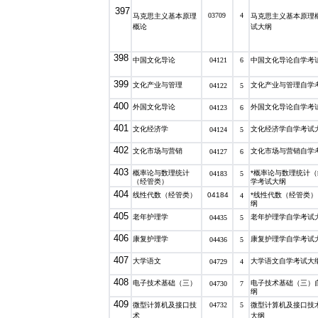
397
03709
4
马克思主义基本原理
马克思主义基本原理
概论
试大纲
398
中国文化导论
04121
6
中国文化导论自学考
399
文化产业与管理
文化产业与管理自学
04122
5
400
外国文化导论
外国文化导论自学考
04123
6
401
文化经济学
文化经济学自学考试
04124
5
402
文化市场与营销
文化市场与营销自学
04127
6
403
概率论与数理统计
*概率论与数理统计
04183
5
（经管类）
学考试大纲
404
线性代数（经管类）
04184
*线性代数（经管类
4
纲
405
老年护理学
老年护理学自学考试
04435
5
406
康复护理学
康复护理学自学考试
04436
5
407
大学语文
大学语文自学考试大
04729
4
408
电子技术基础（三）
电子技术基础（三）
04730
7
纲
409
微型计算机及接口技
04732
5
微型计算机及接口技
术
大纲