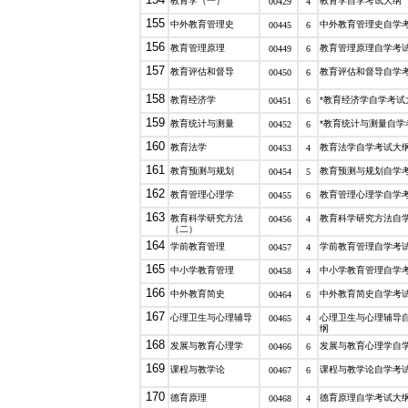
教育学（一）
教育学自学考试大纲
00429
4
155
中外教育管理史
中外教育管理史自学
00445
6
156
教育管理原理
教育管理原理自学考
00449
6
157
教育评估和督导
教育评估和督导自学
00450
6
158
教育经济学
*教育经济学自学考试
00451
6
159
教育统计与测量
*教育统计与测量自学
00452
6
160
教育法学
教育法学自学考试大
00453
4
161
教育预测与规划
教育预测与规划自学
00454
5
162
教育管理心理学
教育管理心理学自学
00455
6
163
教育科学研究方法
教育科学研究方法自
00456
4
（二）
164
学前教育管理
学前教育管理自学考
00457
4
165
中小学教育管理
中小学教育管理自学
00458
4
166
中外教育简史
中外教育简史自学考
00464
6
167
心理卫生与心理辅导
心理卫生与心理辅导
00465
4
纲
168
发展与教育心理学
发展与教育心理学自
00466
6
169
课程与教学论
课程与教学论自学考
00467
6
170
德育原理
德育原理自学考试大
00468
4