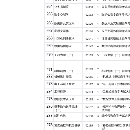
264
公务员制度
01848
4
公务员制度自学考试
265
医学心理学
医学心理学自学考试
02113
4
266
数据库及其应用
数据库及其应用自学
02120
4
267
应用文写作
应用文写作自学考试
02126
5
268
计算机网络技术
计算机网络技术自学
02141
4
269
数据结构导论
数据结构导论自学考
02142
4
270
工程力学（一）
工程力学（一）自学
02159
5
02183
7
271
机械制图（一）
机械制图（一）自学
272
机械设计基础
*机械设计基础自学考
02185
7
273
电工与电子技术
*电工与电子技术自学
02187
6
274
工程经济
*工程经济自学考试大
02194
4
275
数控技术及应用
*数控技术及应用自学
02195
4
276
概率论与数理统计
*概率论与数理统计（
02197
3
（二）
试大纲
277
线性代数
线性代数自学考试大
02198
3
278
复变函数与积分变换
复变函数与积分变换
02199
3
纲