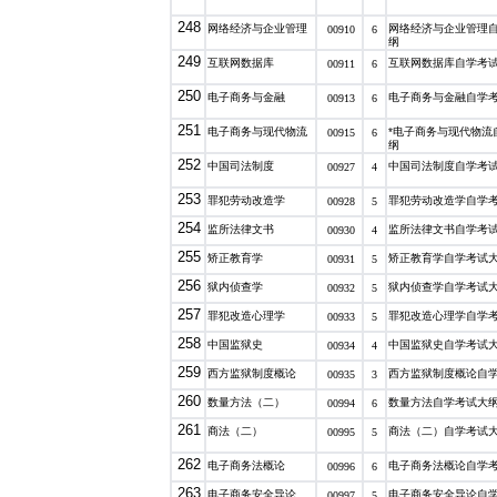
248
网络经济与企业管理
网络经济与企业管理
00910
6
纲
249
互联网数据库
互联网数据库自学考
00911
6
250
电子商务与金融
电子商务与金融自学
00913
6
251
电子商务与现代物流
*电子商务与现代物流
00915
6
纲
252
中国司法制度
中国司法制度自学考
00927
4
253
罪犯劳动改造学
罪犯劳动改造学自学
00928
5
254
监所法律文书
监所法律文书自学考
00930
4
255
矫正教育学
矫正教育学自学考试
00931
5
256
狱内侦查学
狱内侦查学自学考试
00932
5
257
罪犯改造心理学
罪犯改造心理学自学
00933
5
258
中国监狱史
中国监狱史自学考试
00934
4
259
西方监狱制度概论
西方监狱制度概论自
00935
3
260
数量方法（二）
数量方法自学考试大
00994
6
261
商法（二）
商法（二）自学考试
00995
5
262
电子商务法概论
电子商务法概论自学
00996
6
263
电子商务安全导论
电子商务安全导论自
00997
5