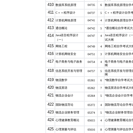
410
数据库系统原理
04735
6
数据库系统原理自学
411
C
＋＋程序设计
C
＋＋程序设计自学
04737
5
412
计算机网络原理
04741
4
计算机网络原理自学
413
通信概论
*通信概论自学考试大
04742
5
414
Java
语言程序设计
Java
语言程序设计（
04747
4
（一）
试大纲
415
网络工程
网络工程自学考试大
04749
4
416
计算机网络安全
计算机网络安全自学
04751
3
417
电子商务与电子政务
电子商务与电子政务
04754
4
纲
418
信息系统开发与管理
信息系统开发与管理
04757
5
纲
419
物流数学
*物流数学自学考试大
05361
6
420
物流英语
物流英语自学考试大
05362
7
421
物流企业会计
*物流企业会计自学
05364
5
422
国际物流导论
国际物流导论自学考
05372
4
423
物流企业财务管理
*物流企业财务管理
05374
5
424
心理健康教育概论
心理健康教育概论自
05615
4
425
心理测量与评估
心理测量与评估自学
05616
8