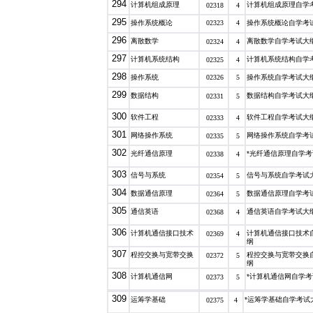
294
计算机组成原理
计算机组成原理自学
02318
4
295
操作系统概论
02323
4
操作系统概论自学考
296
离散数学
离散数学自学考试大
02324
4
297
计算机系统结构
计算机系统结构自学
02325
4
298
操作系统
02326
5
操作系统自学考试大
299
数据结构
数据结构自学考试大
02331
5
300
软件工程
软件工程自学考试大
02333
4
301
网络操作系统
网络操作系统自学考
02335
5
302
光纤通信原理
*光纤通信原理自学
02338
4
303
信号与系统
信号与系统自学考试
02354
5
304
数据通信原理
数据通信原理自学考
02364
5
305
通信英语
通信英语自学考试大
02368
4
306
计算机通信接口技术
计算机通信接口技术
02369
4
纲
307
程控交换与宽带交换
程控交换与宽带交换
02372
5
纲
308
计算机通信网
*计算机通信网自学
02373
5
309
运筹学基础
*运筹学基础自学考试
02375
4