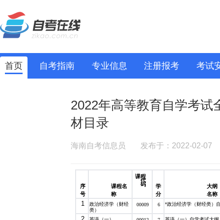
首页
自考指南
专业信息
注册报考
考试
2022年高等教育自学考
材目录
海南自考信息员
发布于：2022-02-07
课程
代
码
序
课程名
学
大纲
号
称
分
名称
1
政治经济学（财经
*政治经济学（财经类）
00009
6
类）
2
英语（一）
英语（一）自学考试大纲
00012
7