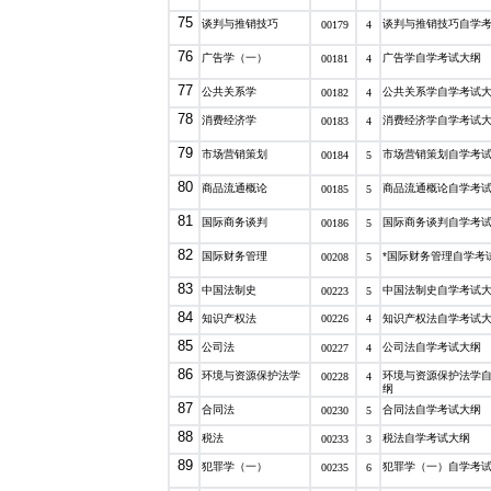
75
谈判与推销技巧
谈判与推销技巧自学
00179
4
76
广告学（一）
广告学自学考试大纲
00181
4
77
公共关系学
公共关系学自学考试
00182
4
78
消费经济学
消费经济学自学考试
00183
4
79
市场营销策划
市场营销策划自学考
00184
5
80
商品流通概论
商品流通概论自学考
00185
5
81
国际商务谈判
国际商务谈判自学考
00186
5
82
国际财务管理
*国际财务管理自学考
00208
5
83
中国法制史
中国法制史自学考试
00223
5
84
知识产权法
00226
4
知识产权法自学考试
85
公司法
公司法自学考试大纲
00227
4
86
环境与资源保护法学
环境与资源保护法学
00228
4
纲
87
合同法
合同法自学考试大纲
00230
5
88
税法
税法自学考试大纲
00233
3
89
犯罪学（一）
犯罪学（一）自学考
00235
6