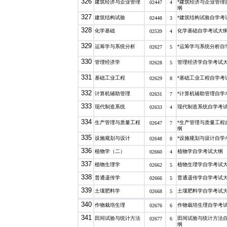
326
建筑经济与企业管理
*建筑经济与企业管理
02447
4
纲
327
建筑结构试验
*建筑结构试验自学考
02448
3
328
化学基础
化学基础自学考试大
02539
4
329
运筹学与系统分析
*运筹学与系统分析自
02627
5
330
管理经济学
管理经济学自学考试
02628
5
331
基础工业工程
*基础工业工程自学考
02629
8
332
计算机辅助管理
*计算机辅助管理自学
02631
7
333
现代制造系统
现代制造系统自学考
02633
4
334
生产管理与质量工程
*生产管理与质量工程
02647
7
纲
335
设施规划与设计
*设施规划与设计自学
02648
8
336
植物学（二）
植物学自学考试大纲
02660
4
337
植物生理学
植物生理学自学考试
02662
5
338
普通遗传学
普通遗传学自学考试
02666
5
339
土壤肥料学
土壤肥料学自学考试
02668
5
340
作物栽培生理
作物栽培生理自学考
02676
6
341
田间试验与统计方法
田间试验与统计方法
02677
6
纲