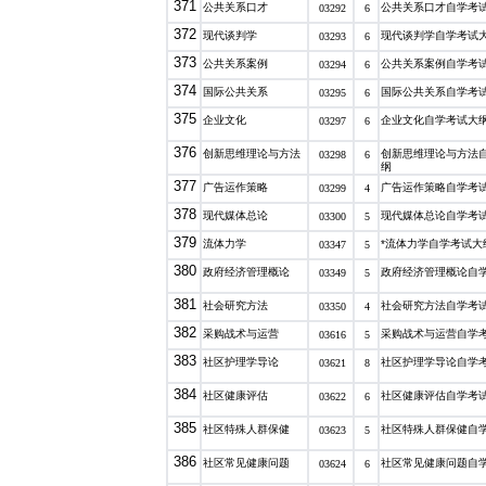
371
公共关系口才
公共关系口才自学考
03292
6
372
现代谈判学
现代谈判学自学考试
03293
6
373
公共关系案例
公共关系案例自学考
03294
6
374
国际公共关系
国际公共关系自学考
03295
6
375
企业文化
企业文化自学考试大
03297
6
376
创新思维理论与方法
创新思维理论与方法
03298
6
纲
377
广告运作策略
广告运作策略自学考
03299
4
378
现代媒体总论
现代媒体总论自学考
03300
5
379
流体力学
*流体力学自学考试大
03347
5
380
政府经济管理概论
政府经济管理概论自
03349
5
381
社会研究方法
社会研究方法自学考
03350
4
382
采购战术与运营
采购战术与运营自学
03616
5
383
社区护理学导论
社区护理学导论自学
03621
8
384
社区健康评估
社区健康评估自学考
03622
6
385
社区特殊人群保健
社区特殊人群保健自
03623
5
386
社区常见健康问题
社区常见健康问题自
03624
6