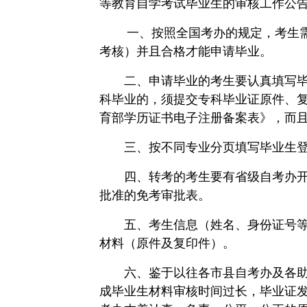
等教育自学考试毕业生的审核工作公
一、按照全国考办的规定，考生
考核）并且合格才能申请毕业。
二、申请毕业的考生要认真填写
科毕业的，须提交专科毕业证原件、
育部学历证书电子注册备案表》，而
三、按不同专业分页填写毕业生
四、
转考的考生要有省级自考办
批准的免考审批表。
五、考生信息（姓名、身份证号
材料（原件及复印件）。
六、鉴于
以
往各市县自考办及各
成
毕业
生
材料
审核时间
过长，
毕业
证