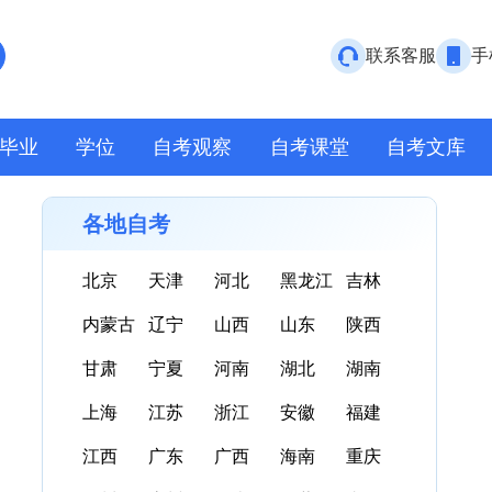
联系客服
手
毕业
学位
自考观察
自考课堂
自考文库
各地自考
北京
天津
河北
黑龙江
吉林
内蒙古
辽宁
山西
山东
陕西
甘肃
宁夏
河南
湖北
湖南
上海
江苏
浙江
安徽
福建
江西
广东
广西
海南
重庆