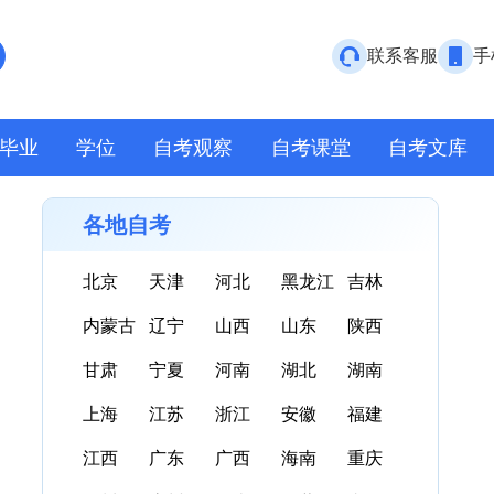
联系客服
手
毕业
学位
自考观察
自考课堂
自考文库
各地自考
北京
天津
河北
黑龙江
吉林
内蒙古
辽宁
山西
山东
陕西
甘肃
宁夏
河南
湖北
湖南
上海
江苏
浙江
安徽
福建
江西
广东
广西
海南
重庆