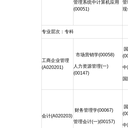
管理系统中计算机应用
管
(00051)
现
专业层次：专科
市场营销学
(00058)
(0
工商企业管理
人力资源管理
(
一
)
(A020201)
中
(00147)
国
财务管理学
(00067)
(0
会计(A020203)
管理会计
(
一
)(00157)
中