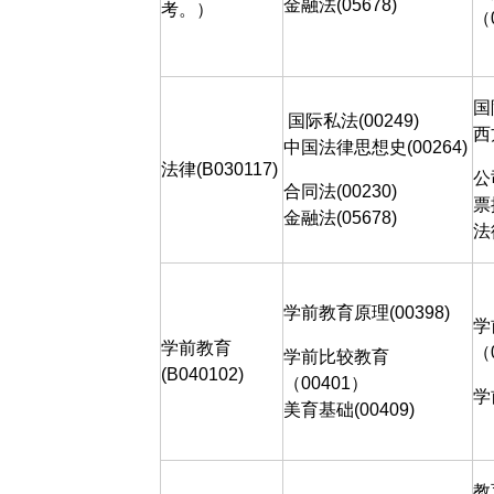
金融法
(05678)
考。）
（
国
国际私法
(00249)
西
中国法律思想史
(00264)
法律
(B030117)
公
合同法
(00230)
票
金融法
(05678)
法
学前教育原理
(00398)
学
学前教育
（
学前比较教育
(B040102)
（
00401
）
学
美育基础
(00409)
教