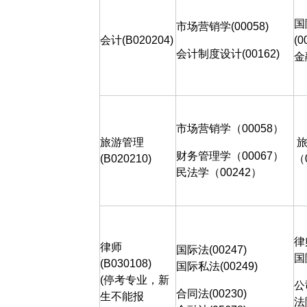
国
市场营销学
(00058)
会计(B020204)
(0
会计制度设计
(00162)
金
市场营销学（00058）
旅游管理
财务管理学（
00067
）
(
B
0202
10
)
（
民法学（
00242
）
律
律师
国际法
(00247)
国
(B030108)
国际私法
(00249)
(
停考专业，新
公
合同法
(00230)
生不能报
法