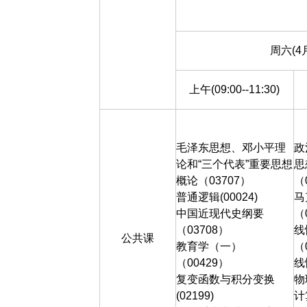
周六
(4
上午(09:00--11:30)
毛泽东思想、邓小平理
政
论和
“
三个代表
”
重要思想
思
概论（
03707
）
（
普通逻辑
(00024)
马
中国近现代史纲要
（
（
03708
）
线
公共课
教育学（一）
（
（
00429
）
线
复变函数与积分变换
物
(02199)
计