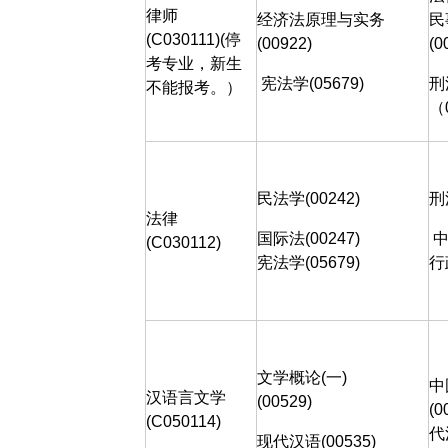
律师
经济法原理与实务
民
(C030111)
(
停
(00922)
(0
考专业，新生
宪法学
(05679)
刑
不能报考。）
（
民法学
(00242)
刑
法律
国际法
(00247)
(C030112)
宪法学
(05679)
行
文学概论
(
一
)
中
汉语言文学
(00529)
(0
(C050114)
代
现代汉语
(00535)