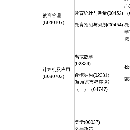
心
教育统计与测量
(00452)
（
教育管理
(B040107)
教育预测与规划
(00454)
教
学
教
离散数学
(02324)
操
计算机及应用
数据结构
(02331)
(
B
080702)
数
Java
语言程序设计
（一）（
04747)
美学
(00037)
公共政策