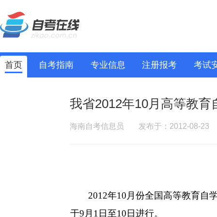
首页
自考指南
专业信息
注册报考
考试
我省2012年10月高等教
海南自考信息员
发布于：2012-08-23
2012
年
10
月份全国高等教育自
于
9
月
1
日至
10
日进行。