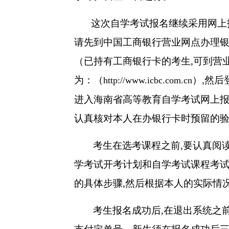
这次自学考试报名继续采用网上
请先到中国工商银行营业网点办理
（已持有工商银行卡的考生
,
可到营
为：（
）
,
然后
http://www.icbc.com.cn
进入海南省高等教育自学考试网上
认真核对本人在办银行卡时预留的
考生在选考课程之前
,
要认真阅
学考试开考计划和自学考试课程考
的具体步骤
,
然后根据本人的实际情
考生报名成功后
,
在退出系统之