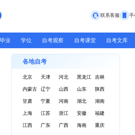
联系客服
手
毕业
学位
自考观察
自考课堂
自考文库
各地自考
北京
天津
河北
黑龙江
吉林
内蒙古
辽宁
山西
山东
陕西
甘肃
宁夏
河南
湖北
湖南
上海
江苏
浙江
安徽
福建
江西
广东
广西
海南
重庆