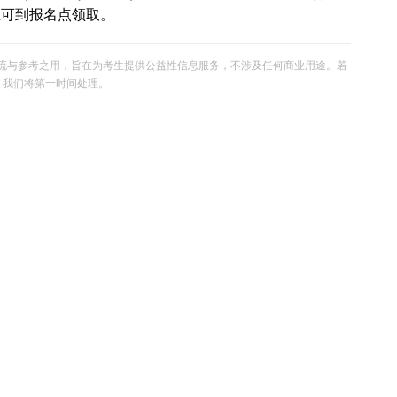
生可到报名点领取。
流与参考之用，旨在为考生提供公益性信息服务，不涉及任何商业用途。若
om，我们将第一时间处理。