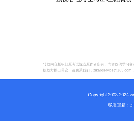
转载内容版权归原考试院或原作者所有，内容仅供学习交
版权方提出异议，请联系我们：zikaoservice@163.c
Copyright 2003-2024
客服邮箱：zika