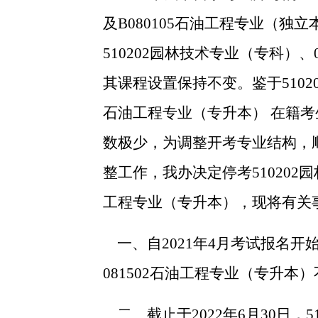
及
B080105
石油工程专业（独立
510202
园林
技术专业（专科）
、
其课程设置保持不变
。鉴于
5102
石油工程专业
（
专升本
）
在籍考
数极少，为调整开考专业结构，
整工作，我办决定停考
510202
园
工程专业（专升本），现将有关
一、自
2021
年
4
月考试报名开
081502
石油工程专业（专升本）
二、截止于
2022
年
6
月
30
日，
5