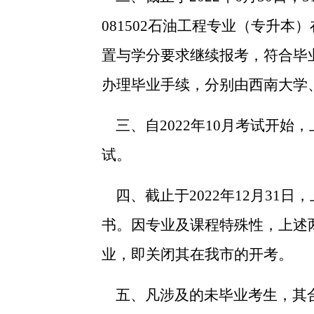
081502
石油工程专业（专升本）
置与学分要求继续报考，
符合毕
办理毕业手续，分别由
西南大学
三、
自
2022
年
10
月考试开始，
试。
四、截止于
2022
年
12
月
31
日，
书。因专业及课程特殊性，上述
业，即关闭其在我市的开考。
五、凡涉及的未毕业考生，其