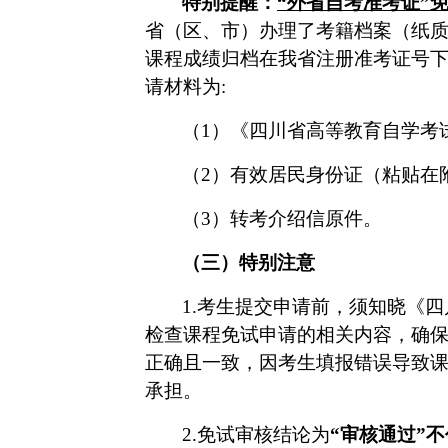
特别提醒：
“
外省自考准考证
”
省（区、市）办理了考籍档案（纸
课程成绩
归档在我省注册准考证号
请材料
为
:
（
1
）
《四川省高等教育自学考
（
2
）
有效居民身份证（粘贴在
（
3
）
转考介绍信原件。
（三）
特别
注意
1.
考生提交申请前，须知晓《四
检查课程免试申请的相关内容，确
正确且一致，因考生填报错误导致
承担。
2.
免试审核结论为
“审核通过”