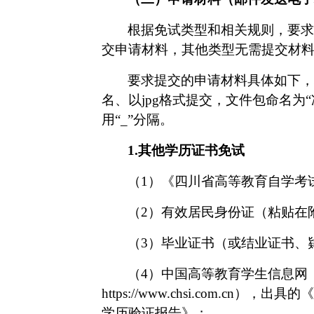
根据
免试类型和
相关规则
，要求
交申请材料，
其他
类型无需提交材
要求提交的申请材料具体如下，
名、
以
jpg格式提交，文件包命名为“
用“_”分隔。
1.
其他
学历证书免试
（
1
）
《四川省高等教育自学考
（
2
）
有效居民身份证（粘贴在
（
3
）
毕业证书（或结业证书、
（
4
）
中国高等教育学生信息网
https://www.chsi.com.cn
），出具的《
学历验证报告》；