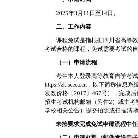
202
5
年
3
月
11
日至
14
日
。
二、工作内容
课程免试是指
根据
四川省高等教
考试合格的课程，免试需要考试的
（一）
申请流程
考生本人登录高等教育自学考试
https://zk
.sceea.cn
，以下简称
信息系
发改价格〔2017〕467号），完
招生考试机构邮箱（附件
2
）或
主考
学校
相关公告
）
提交拍照或扫描清
未按要求完成免试申请流程中任
（二）
申请材料（邮件发送电子