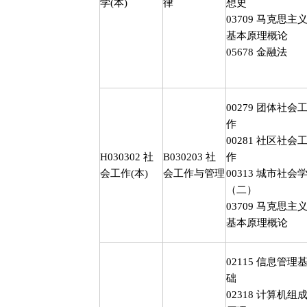
学
(
本
)
律
想史
03709
马克思主
基本原理概论
05678
金融法
00279
团体社会
作
00281
社区社会
H030302
社
B030203
社
作
会工作
(
本
)
会工作与管理
00313
城市社会
（二）
03709
马克思主
基本原理概论
02115
信息管理
础
02318
计算机组