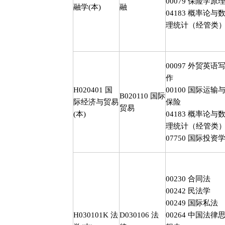
00079
保险学原
融学
(
本
)
融
04183
概率论与
理统计（经管类
00097
外贸英语
作
H020401
国
00100
国际运输
B020110
国际
际经济与贸易
保险
贸易
(
本
)
04183
概率论与
理统计（经管类
07750
国际投资
00230
合同法
00242
民法学
00249
国际私法
H030101K
法
D030106
法
00264
中国法律