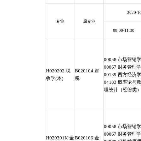
2020-1
专业
原专业
09:00-11:30
00058
市场营销
00067
财务管理
H020202
税
B020104
财
00139
西方经济
收学
(
本
)
税
04183
概率论与
理统计（经管类
00058
市场营销
00067
财务管理
H020301K
金
B020106
金