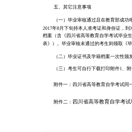
五、其它注意事项
（一）毕业审核通过且在教育部成功
201
7
年
8
月下旬持本人
准考证和
身份证，到
档案（含《四川省高等教育自学考试毕业
表》）
。
毕业审核未通过的考生
则
领取《
（二）毕业证书及学籍档案一次性颁
（三）考生可自行下载打印附件
1
、附
附件一：
四川省高等教育自学考试同
四川省高等教育自学考试
附件二：