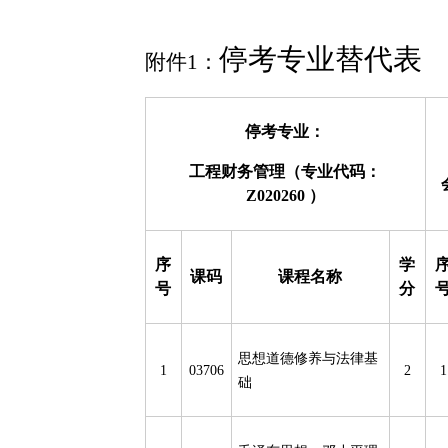
停考专业替代表
附件
1
：
停考专业：
工程财务管理（专业代码：
Z020260
）
序
学
课码
课程名称
号
分
思想道德修养与法律基
1
03706
2
1
础