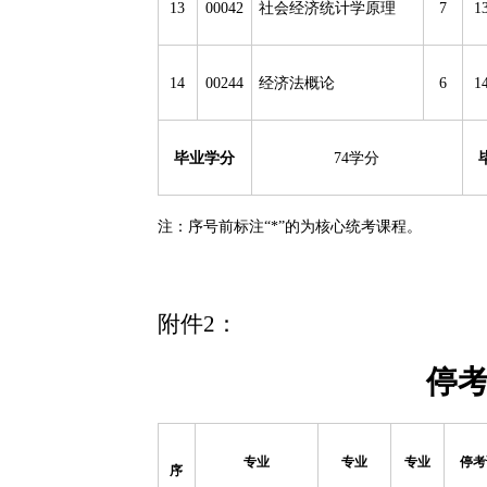
13
00042
社会经济统计学原理
7
1
14
00244
经济法概论
6
1
毕业学分
74
学分
注：序号前标注
“
*
”
的为核心统考课程。
附件
2
：
停
专业
专业
专业
停考
序