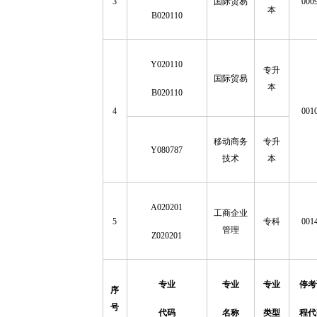
3
国际贸易
000
本
B020110
Y020110
专升
国际贸易
本
B020110
4
001
移动商务
专升
Y080787
技术
本
A020201
工商企业
5
专科
001
管理
Z020201
专业
专业
专业
停考
序
号
代码
名称
类型
程代