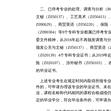
二、已停考专业的处理。
调查与分析（
B
文秘（
Z050137
）、工艺美术（
Z050413
）
Z090629
）、商贸英语（
Z050220
）、保险
（
Z090304
）等
9
个专科专业都属已停考专
委文件精神，从
2016
年起不再颁发调查与
颁发公关与文秘（
Z050137
）、商贸英语（
（
Z020139
）
4
个专科专业证书；从
2019
年
险（
Z020107
）、涉外秘书（
Z050103
）、
的毕业证书。
上述专业考生在规定时间内取得所报专业
件的，可申请办理该专业的毕业证书。未
业，课程名称和代码相同的课程合格成绩
定的毕业学分，符合毕业条件的，可申请