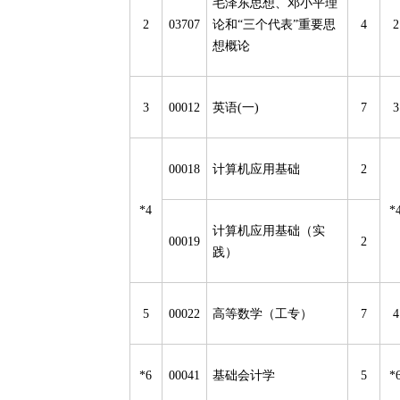
毛泽东思想、邓小平理
2
03707
论和
“
三个代表
”
重要思
4
2
想概论
3
00012
英语
(
一
)
7
3
00018
计算机应用基础
2
*4
*
计算机应用基础（实
00019
2
践）
5
00022
高等数学（工专）
7
4
*6
00041
基础会计学
5
*