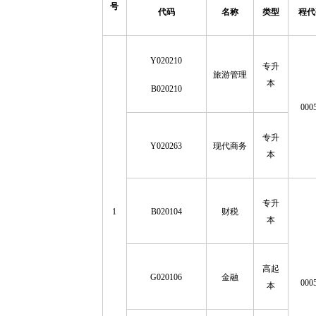
号
代码
名称
类型
程代
Y020210
专升
旅游管理
本
B020210
000
专升
Y020263
现代商务
本
专升
1
B020104
财税
本
高起
G020106
金融
000
本