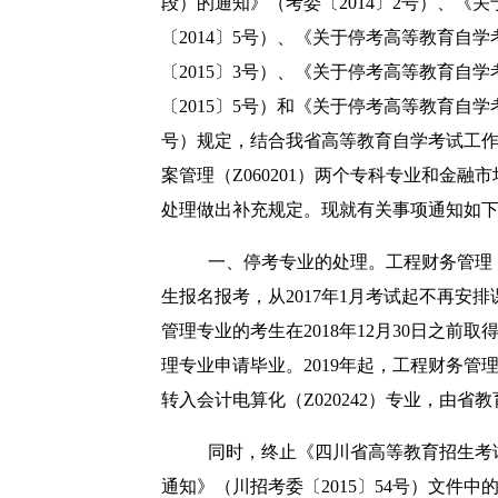
段）的通知》（考委〔
2014
〕
2
号）、《关
〔
2014
〕
5
号）、《关于停考高等教育自学
〔
2015
〕
3
号）、《关于停考高等教育自学
〔
2015
〕
5
号）和《关于停考高等教育自学
号）规定，结合我省高等教育自学考试工
案管理（
Z060201
）两个专科专业和金融市
处理做出补充规定。现就有关事项通知如
一、停考专业的处理。
工程财务管理
生报名报考，从
2017
年
1
月考试起不再安排
管理专业的考生在
2018
年
12
月
30
日之前取
理专业申请毕业。
2019
年起，工程财务管
转入会计电算化（
Z020242
）专业，由省教
同时，终止《四川省高等教育招生考
通知》（川招考委〔
2015
〕
54
号）文件中