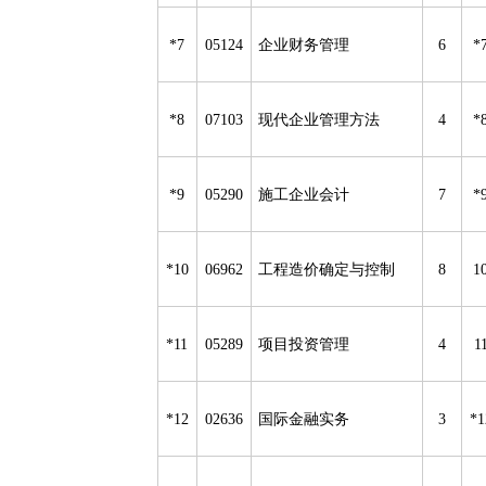
*7
05124
企业财务管理
6
*
*8
07103
现代企业管理方法
4
*
*9
05290
施工企业会计
7
*
*10
06962
工程造价确定与控制
8
1
*11
05289
项目投资管理
4
1
*12
02636
国际金融实务
3
*1