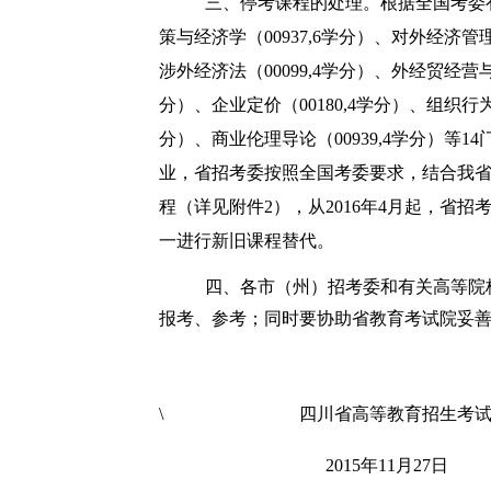
三、停考课程的处理。
根据全国考委
策与经济学（
00937,6
学分）、对外经济管
涉外经济法（
00099,4
学分）、外经贸经营
分）、企业定价（
00180,4
学分）、组织行
分）、商业伦理导论（
00939,4
学分）等
14
业，省招考委按照全国考委要求，结合我
程（详见附件
2
），从
2016
年
4
月起，省招
一进行新旧课程替代。
四、
各市（州）招考委和有关高等院
报考、参考；同时要协助省教育考试院妥
\ 四川省高等教育招生考试
2015
年
11
月
27
日