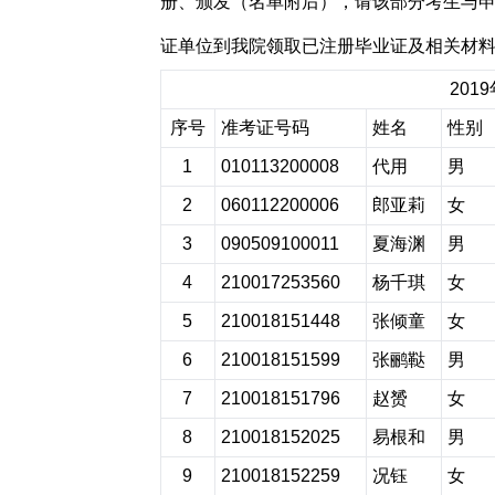
册、颁发（名单附后），请该部分考生与
证单位到我院领取已注册毕业证及相关材
201
序号
准考证号码
姓名
性别
1
010113200008
代用
男
2
060112200006
郎亚莉
女
3
090509100011
夏海渊
男
4
210017253560
杨千琪
女
5
210018151448
张倾童
女
6
210018151599
张鹂鞑
男
7
210018151796
赵赟
女
8
210018152025
易根和
男
9
210018152259
况钰
女