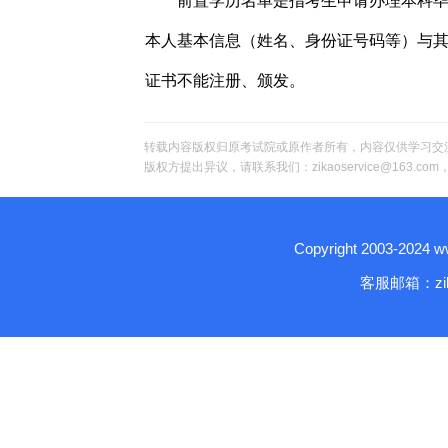
前置学历名单是指考生申请办理本科
本人基本信息（姓名、身份证号码等）与
证书不能注册、颁发。
转载内容版权归原考试院或原作者所有，内容仅供学习交
版权方提出异议，请联系我们：zikaoservice@163.c
Copyright 2003-2024
客服邮箱：zika